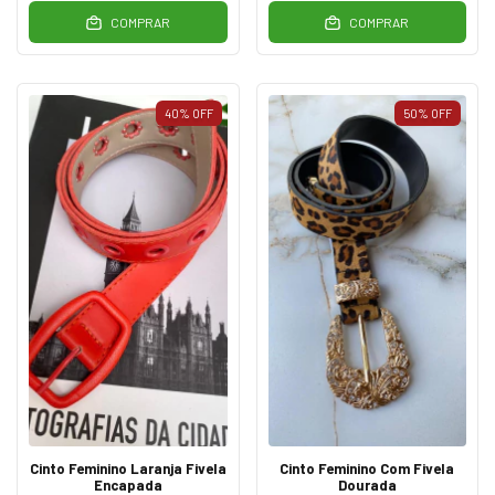
COMPRAR
COMPRAR
40
%
OFF
50
%
OFF
Cinto Feminino Laranja Fivela
Cinto Feminino Com Fivela
Encapada
Dourada