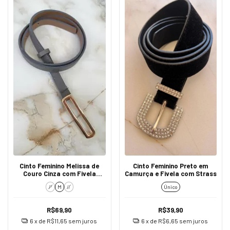
Cinto Feminino Melissa de
Cinto Feminino Preto em
Couro Cinza com Fivela
Camurça e Fivela com Strass
Dourada
P
M
G
Único
R$69,90
R$39,90
6
x de
R$11,65
sem juros
6
x de
R$6,65
sem juros