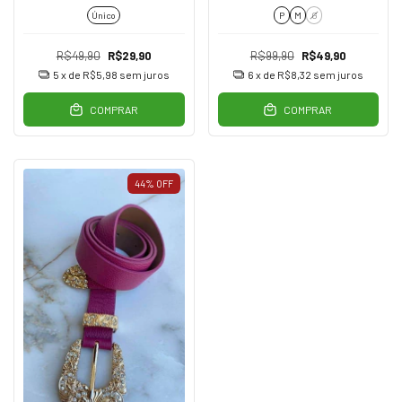
Único
P
M
G
R$49,90
R$29,90
R$99,90
R$49,90
5
x de
R$5,98
sem juros
6
x de
R$8,32
sem juros
COMPRAR
COMPRAR
44
%
OFF