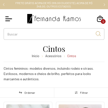
FRETE GRÁTIS ACIMA DE R$ 289,00 (SUDESTE), ACIMA DE R$
RO10
349,00, OUTROS ESTADOS.
0
Cintos
Início
Acessórios
Cintos
Cintos femininos: modelos diversos, incluindo rodeio e strass.
Estilosos, modernos e cheios de brilho, perfeitos para looks
marcantes e autênticos.
Ordenar
Filtrar