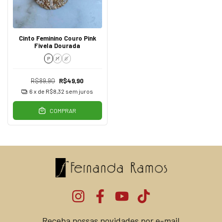
Cinto Feminino Couro Pink
Fivela Dourada
P
M
G
R$89,90
R$49,90
6
x de
R$8,32
sem juros
COMPRAR
Receba nossas novidades por e-mail