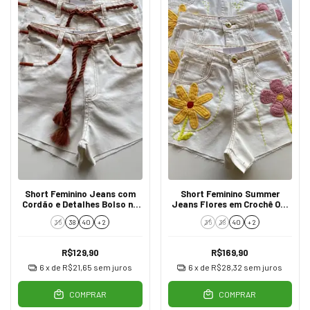
Short Feminino Jeans com
Short Feminino Summer
Cordão e Detalhes Bolso no
Jeans Flores em Crochê Off
Off White
White
36
38
40
+ 2
36
38
40
+ 2
R$129,90
R$169,90
6
x de
R$21,65
sem juros
6
x de
R$28,32
sem juros
COMPRAR
COMPRAR