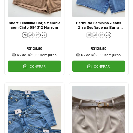
Short Feminino Sarja Melanie
Bermuda Feminina Jeans
com Cinto 094312 Marrom
Ziza Desfiado na Barra
55284
38
40
42
+ 2
38
40
42
+ 3
R$129,90
R$129,90
6
x de
R$21,65
sem juros
6
x de
R$21,65
sem juros
COMPRAR
COMPRAR