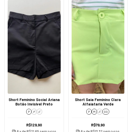
Short Feminino Social Ariana
Short Saia Feminino Clara
Botão Invisível Preto
Alfaiataria Verde
P
M
G
P
M
G
GG
R$129,90
R$79,90
6
x de
R$21,65
sem juros
6
x de
R$13,32
sem juros