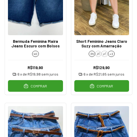
Bermuda Feminina Maira
Short Feminino Jeans Claro
Jeans Escuro com Bolsos
Suzy com Amarração
40
36
38
40
+ 2
R$119,90
R$129,90
6
x de
R$19,98
sem juros
6
x de
R$21,65
sem juros
COMPRAR
COMPRAR