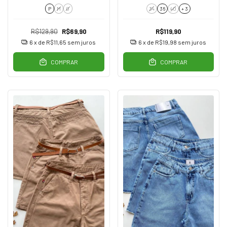
P
M
G
34
36
40
+ 3
R$129,90
R$69,90
R$119,90
6
x de
R$11,65
sem juros
6
x de
R$19,98
sem juros
COMPRAR
COMPRAR