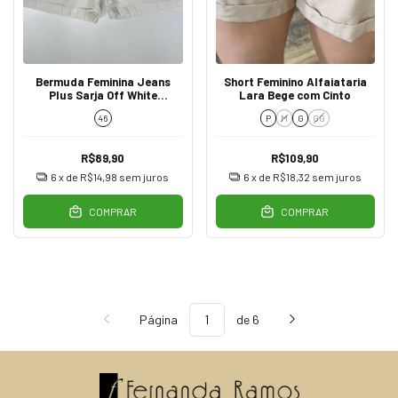
Bermuda Feminina Jeans
Short Feminino Alfaiataria
Plus Sarja Off White
Lara Bege com Cinto
Destroyed
46
P
M
G
GG
R$89,90
R$109,90
6
x de
R$14,98
sem juros
6
x de
R$18,32
sem juros
COMPRAR
COMPRAR
Página
de 6