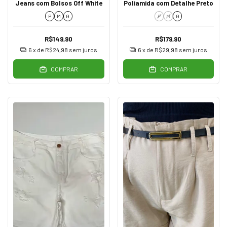
Jeans com Bolsos Off White
Poliamida com Detalhe Preto
P
M
G
P
M
G
R$149,90
R$179,90
6
x de
R$24,98
sem juros
6
x de
R$29,98
sem juros
COMPRAR
COMPRAR