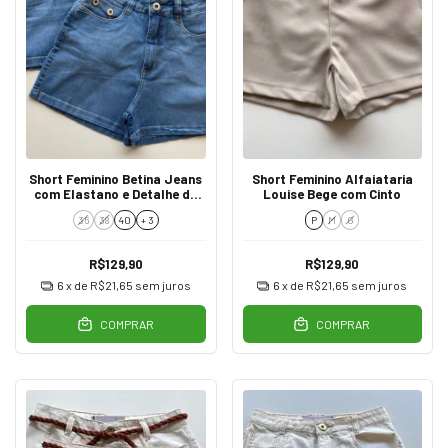
Short Feminino Betina Jeans
Short Feminino Alfaiataria
com Elastano e Detalhe de
Louise Bege com Cinto
Botões 53414
36
38
40
+ 3
P
M
G
R$129,90
R$129,90
6
x de
R$21,65
sem juros
6
x de
R$21,65
sem juros
COMPRAR
COMPRAR