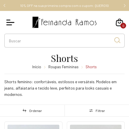
FRETE GRÁTIS ACIMA DE R$ 289,00 (SUDESTE), ACIMA DE R$
RO10
349,00, OUTROS ESTADOS.
0
Shorts
Início
Roupas Femininas
Shorts
Shorts feminino: confortáveis, estilosos e versáteis. Modelos em
jeans, alfaiataria e tecido leve, perfeitos para looks casuais e
modernos.
Ordenar
Filtrar