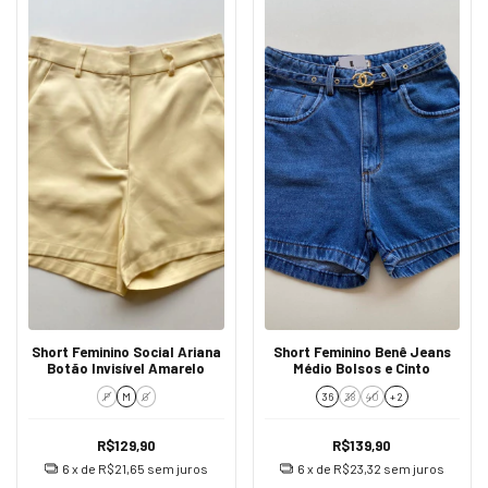
Short Feminino Social Ariana
Short Feminino Benê Jeans
Botão Invisível Amarelo
Médio Bolsos e Cinto
P
M
G
36
38
40
+ 2
R$129,90
R$139,90
6
x de
R$21,65
sem juros
6
x de
R$23,32
sem juros