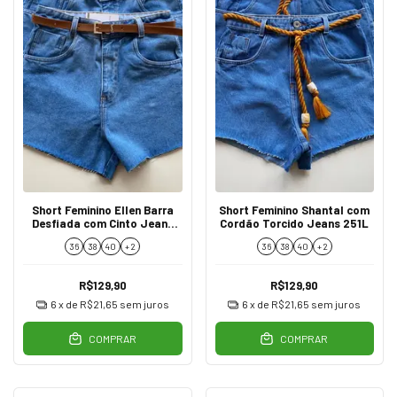
Short Feminino Ellen Barra
Short Feminino Shantal com
Desfiada com Cinto Jeans
Cordão Torcido Jeans 251L
975
36
38
40
+ 2
36
38
40
+ 2
R$129,90
R$129,90
6
x de
R$21,65
sem juros
6
x de
R$21,65
sem juros
COMPRAR
COMPRAR