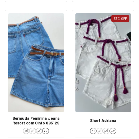
53
%
OFF
Bermuda Feminina Jeans
Short Adriana
Resort com Cinto 095129
38
40
42
+ 2
36
38
40
+ 2