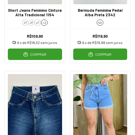
Short Jeans Feminino Cintura
Bermuda Feminina Pedal
Alta Tradicional 1154
Alba Preta 2342
36
38
40
+ 2
40
R$109,90
R$119,90
6
x de
R$18,32
sem juros
6
x de
R$19,98
sem juros
COMPRAR
COMPRAR