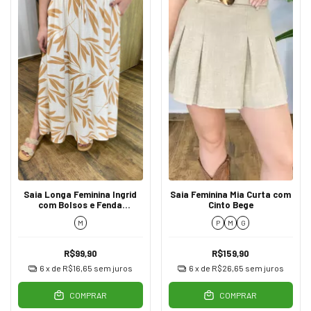
Saia Longa Feminina Ingrid
Saia Feminina Mia Curta com
com Bolsos e Fenda
Cinto Bege
Estampada de Caramelo
M
P
M
G
R$99,90
R$159,90
6
x de
R$16,65
sem juros
6
x de
R$26,65
sem juros
COMPRAR
COMPRAR