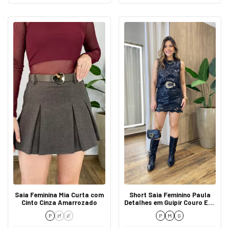
Saia Feminina Mia Curta com
Short Saia Feminino Paula
Cinto Cinza Amarrozado
Detalhes em Guipir Couro Eco
Preto
P
M
G
P
M
G