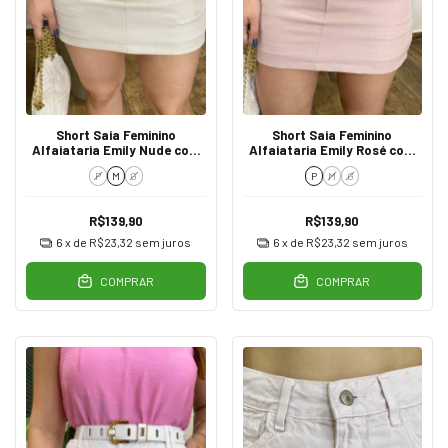
Short Saia Feminino
Short Saia Feminino
Alfaiataria Emily Nude com
Alfaiataria Emily Rosé com
Cinto
Cinto
P
M
G
P
M
G
R$139,90
R$139,90
6
x de
R$23,32
sem juros
6
x de
R$23,32
sem juros
COMPRAR
COMPRAR