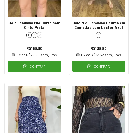
Saia Feminina Mia Curta com
Saia Midi Feminina Lauren em
Cinto Preta
Camadas com Lastex Azul
P
M
G
M
R$159,90
R$139,90
6
x de
R$26,65
sem juros
6
x de
R$23,32
sem juros
COMPRAR
COMPRAR