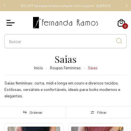
FRETE GRÁTIS ACIMA DE R$ 289,00 (SUDESTE), ACIMA DE R$
RO10
349,00, OUTROS ESTADOS.
0
Saias
Início
Roupas Femininas
Saias
Saias femininas: curta, midi e longa em couro e diversos tecidos.
Estilosas, versáteis e confortáveis, ideais para looks modernos e
elegantes.
Ordenar
Filtrar