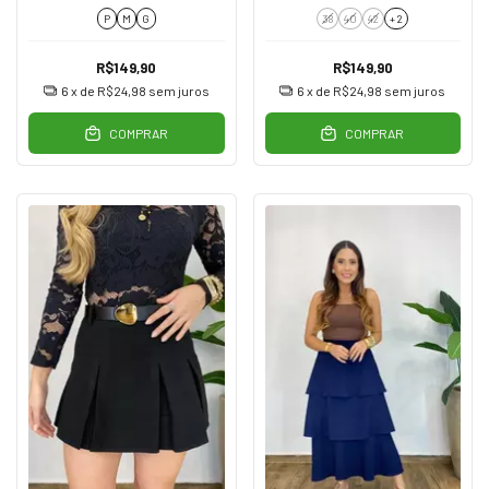
Eco Caramelo
P
M
G
38
40
42
+ 2
R$149,90
R$149,90
6
x de
R$24,98
sem juros
6
x de
R$24,98
sem juros
COMPRAR
COMPRAR