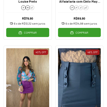
Louise Preto
Alfaiataria com Cinto Maya
Fúcsia
P
M
G
P
M
G
GG
R$79,90
R$89,90
6
x de
R$13,32
sem juros
6
x de
R$14,98
sem juros
COMPRAR
COMPRAR
40
%
OFF
46
%
OFF