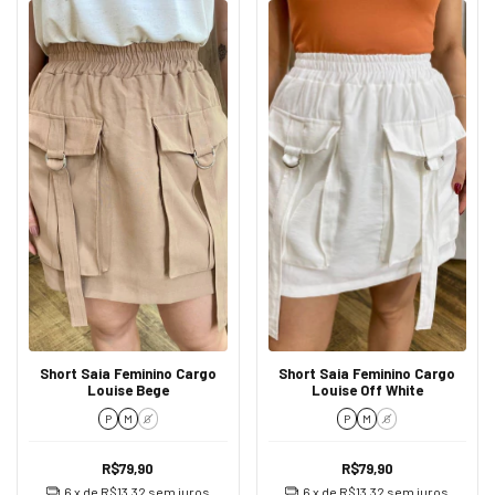
Short Saia Feminino Cargo
Short Saia Feminino Cargo
Louise Bege
Louise Off White
P
M
G
P
M
G
R$79,90
R$79,90
6
x de
R$13,32
sem juros
6
x de
R$13,32
sem juros