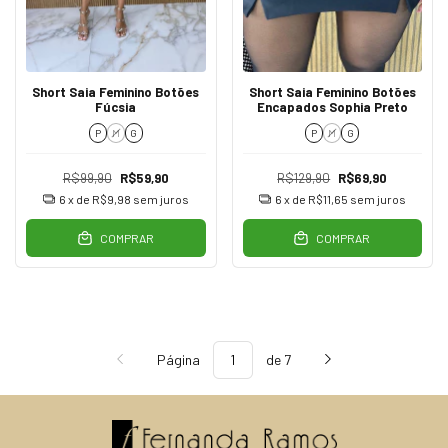
Short Saia Feminino Botões
Short Saia Feminino Botões
Fúcsia
Encapados Sophia Preto
P
M
G
P
M
G
R$99,90
R$59,90
R$129,90
R$69,90
6
x de
R$9,98
sem juros
6
x de
R$11,65
sem juros
COMPRAR
COMPRAR
Página
de 7