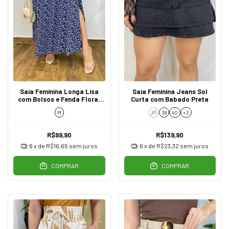
Saia Feminina Longa Lisa
Saia Feminina Jeans Sol
com Bolsos e Fenda Floral
Curta com Babado Preta
Azul
M
36
38
40
+ 2
R$99,90
R$139,90
6
x de
R$16,65
sem juros
6
x de
R$23,32
sem juros
COMPRAR
COMPRAR