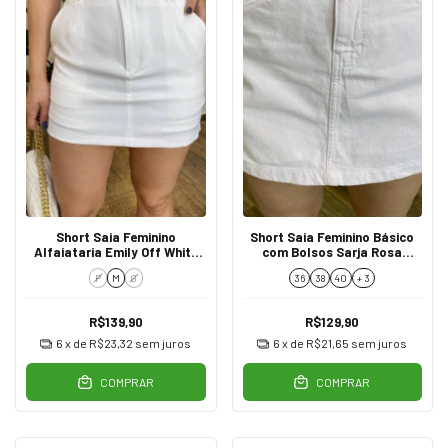
Short Saia Feminino
Short Saia Feminino Básico
Alfaiataria Emily Off White
com Bolsos Sarja Rosa
com Cinto
094575
P
M
G
36
38
40
+ 3
R$139,90
R$129,90
6
x de
R$23,32
sem juros
6
x de
R$21,65
sem juros
COMPRAR
COMPRAR