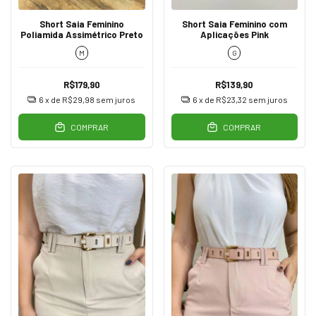
Short Saia Feminino
Short Saia Feminino com
Poliamida Assimétrico Preto
Aplicações Pink
M
G
R$179,90
R$139,90
6
x de
R$29,98
sem juros
6
x de
R$23,32
sem juros
COMPRAR
COMPRAR