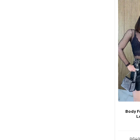
Body F
L
Transpar
R$49