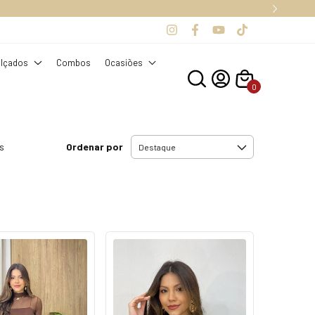
S.
lçados
Combos
Ocasiões
0
Ordenar por
s