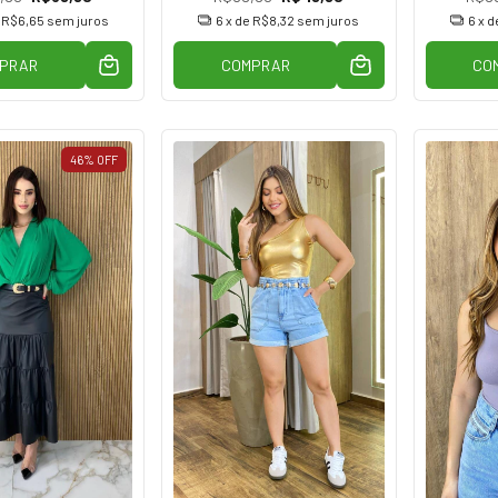
e
R$6,65
sem juros
6
x de
R$8,32
sem juros
6
x d
PRAR
COMPRAR
CO
46
%
OFF