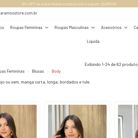
RETE GRÁTIS ACIMA DE R$ 289,00 (SUDESTE), ACIMA DE R$ 349,00, OUTROS ESTADO
daramosstore.com.br
os
Roupas Femininas
Roupas Masculinas
Acessórios
Ca
Liquida
Exibindo 1-24 de 62 produto
pas Femininas
Blusas
Body
jo ou sem, manga curta, longa, bordados e tule.