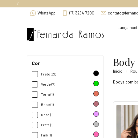
F
WhatsApp
(17) 3264-7200
contato@fernan
Lançament
Body
Cor
Início
Rou
Preto (21)
Bodys com bo
Verde (7)
Terra (1)
Rosé (1)
Rosa (1)
Prata (1)
Pink (1)