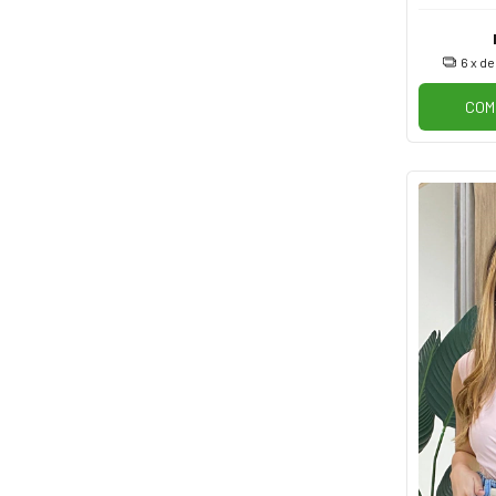
6
x d
COM