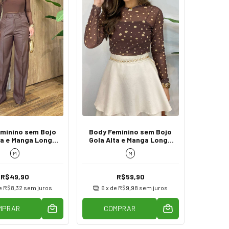
minino sem Bojo
Body Feminino sem Bojo
ta e Manga Longa
Gola Alta e Manga Longa
Tule Marrom
de Tule Poá Marrom
M
M
R$49,90
R$59,90
e
R$8,32
sem juros
6
x de
R$9,98
sem juros
MPRAR
COMPRAR