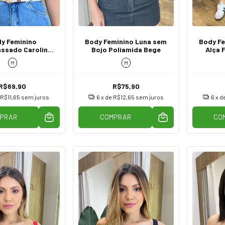
y Feminino
Body Feminino Luna sem
Body Fe
ssado Caroline
Bojo Poliamida Bege
Alça 
 Bojo Rosé
M
M
R$69,90
R$75,90
e
R$11,65
sem juros
6
x de
R$12,65
sem juros
6
x d
PRAR
COMPRAR
CO