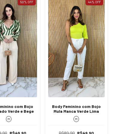
50
%
OFF
44
%
OFF
minino com Bojo
Body Feminino com Bojo
do Verde e Bege
Mula Manca Verde Lima
M
M
9,90
R$49,90
R$89,90
R$49,90