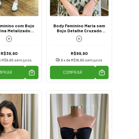
minino com Bojo
Body Feminino Maria sem
Fina Metalizado
Bojo Detalhe Cruzado
Prata
Verde
M
M
R$39,90
R$99,90
e
R$6,65
sem juros
6
x de
R$16,65
sem juros
MPRAR
COMPRAR