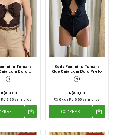
eminino Tomara
Body Feminino Tomara
Caia com Bojo
Que Caia com Bojo Preto
Marrom
M
M
R$99,90
R$99,90
e
R$16,65
sem juros
6
x de
R$16,65
sem juros
MPRAR
COMPRAR