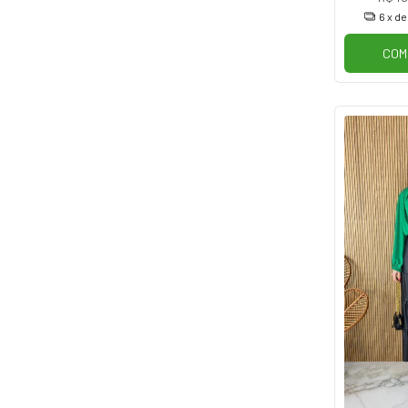
6
x d
COM