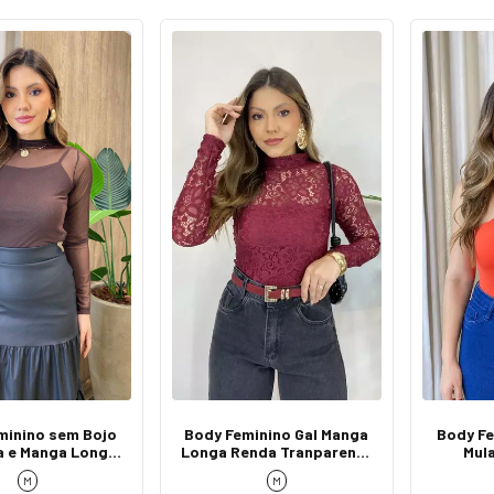
minino sem Bojo
Body Feminino Gal Manga
Body Fe
a e Manga Longa
Longa Renda Tranparente
Mul
Tule Marrom
Vinho
M
M