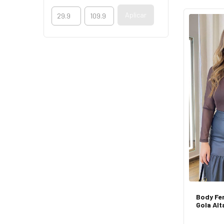
Aplicar
Body Fe
Gola Alt
de 