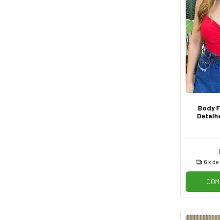
Body F
Detalh
Boj
6
x de
COM