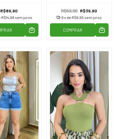
R$89,90
R$69,90
R$39,90
e
R$14,98
sem juros
6
x de
R$6,65
sem juros
MPRAR
COMPRAR