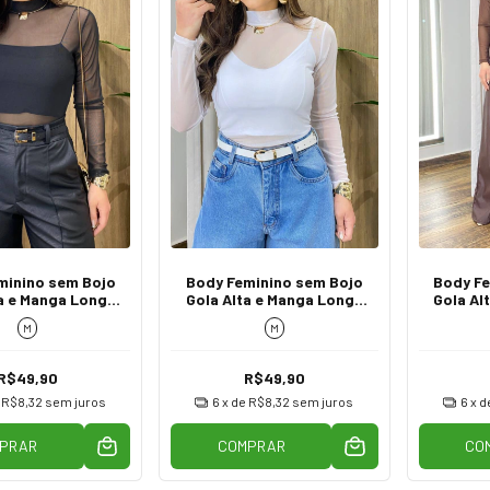
minino sem Bojo
Body Feminino sem Bojo
Body Fe
a e Manga Longa
Gola Alta e Manga Longa
Gola Al
 Tule Preto
de Tule Branco
de 
M
M
R$49,90
R$49,90
e
R$8,32
sem juros
6
x de
R$8,32
sem juros
6
x d
PRAR
COMPRAR
CO