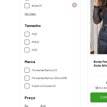
Nude (1)
Ver mais
Tamanho
P (3)
M (62)
G (3)
Marca
Body Fe
Gola Alt
de
Fernanda Ramos (1)
Fernanda Ramos Store (38)
Imperio Estudio (1)
6
x d
Preço
COM
De
Até