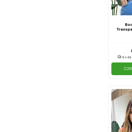
Bod
Transpa
sem
6
x d
COM