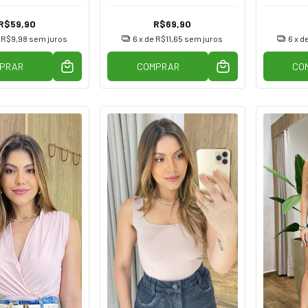
R$59,90
R$69,90
e
R$9,98
sem juros
6
x de
R$11,65
sem juros
6
x d
PRAR
COMPRAR
CO