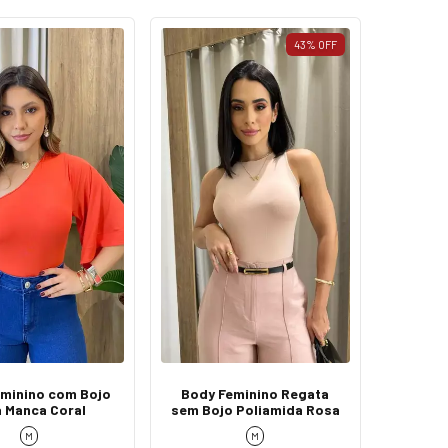
43
%
OFF
minino com Bojo
Body Feminino Regata
a Manca Coral
sem Bojo Poliamida Rosa
M
M