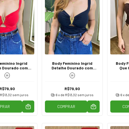
eminino Ingrid
Body Feminino Ingrid
Body F
e Dourado com
Detalhe Dourado com
Que 
o Vermelho
Bojo Preto
M
M
R$79,90
R$79,90
R$13,32
sem juros
6
x de
R$13,32
sem juros
6
x d
PRAR
COMPRAR
CO