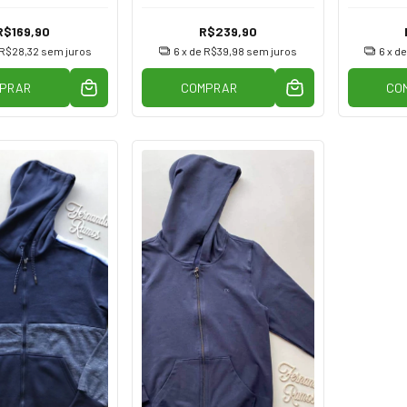
R$169,90
R$239,90
R$28,32
sem juros
6
x de
R$39,98
sem juros
6
x d
PRAR
COMPRAR
CO