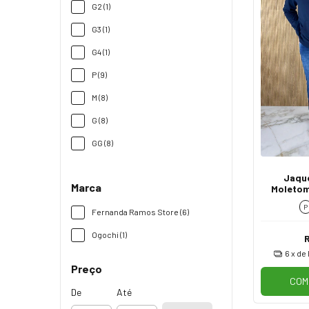
G2 (1)
G3 (1)
G4 (1)
P (9)
M (8)
G (8)
GG (8)
Jaque
Marca
Moletom
Ma
P
Fernanda Ramos Store (6)
Ogochi (1)
6
x de
Preço
COM
De
Até