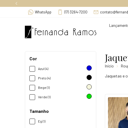
WhatsApp
(17) 3264-7200
contato@fernan
Lançament
Jaque
Cor
Início
Rou
Azul (4)
Jaquetas e c
Preto (4)
Bege (1)
Verde (1)
Tamanho
Eg (1)