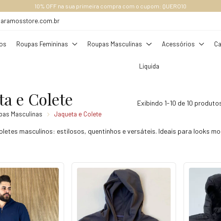
FRETE GRÁTIS ACIMA DE R$ 289,00 (SUDESTE), ACIMA DE R$ 349,00, OUTROS EST
daramosstore.com.br
os
Roupas Femininas
Roupas Masculinas
Acessórios
Ca
Liquida
ta e Colete
Exibindo 1-10 de 10 produto
pas Masculinas
Jaqueta e Colete
oletes masculinos: estilosos, quentinhos e versáteis. Ideais para looks 