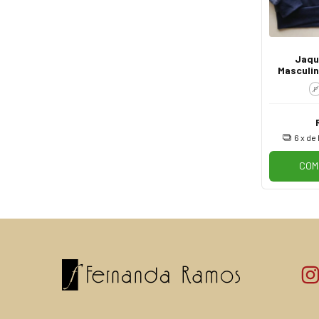
Jaqu
Masculin
Ci
P
6
x de
COM