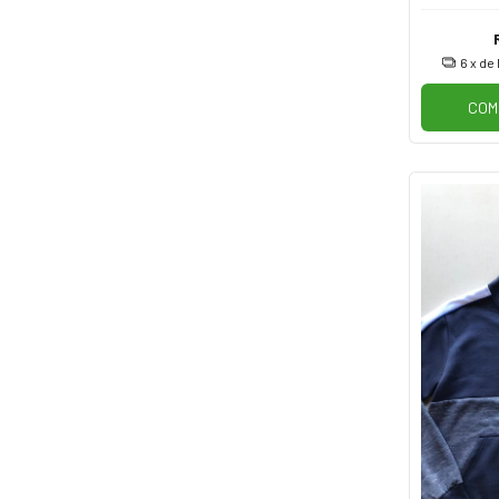
6
x de
COM