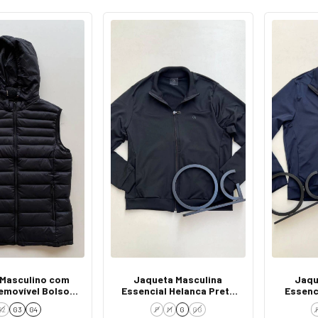
 Masculino com
Jaqueta Masculina
Jaqu
emovível Bolsos
Essencial Helanca Preta
Essenc
erais Preto
0005
Ma
G2
G3
G4
P
M
G
GG