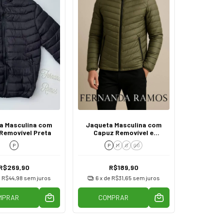
a Masculina com
Jaqueta Masculina com
Removível Preta
Capuz Removível e
Bolsos Verde
P
P
M
G
GG
R$269,90
R$189,90
e
R$44,98
sem juros
6
x de
R$31,65
sem juros
MPRAR
COMPRAR