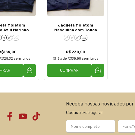
eta Moletom
Jaqueta Moletom
a Azul Marinho e
Masculina com Touca
nza Escuro
Azul Marinho 0004
M
G
GG
P
M
G
GG
R$169,90
R$239,90
R$28,32
sem juros
6
x de
R$39,98
sem juros
PRAR
COMPRAR
Receba nossas novidades por 
Cadastre-se agora!