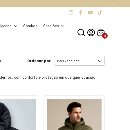
ADOS.
lçados
Combos
Ocasiões
0
Ordenar por
s
modernos, com conforto e proteção em qualquer ocasião.