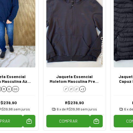
ta Essencial
Jaqueta Essencial
Jaquet
 Masculina Azul
Moletom Masculina Preta
Capuz 
rinho 0004
0005
M
G
GG
P
M
G
+ 2
R$239,90
R$239,90
R$39,98
sem juros
6
x de
R$39,98
sem juros
6
x d
PRAR
COMPRAR
CO