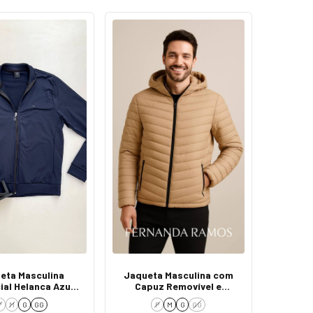
eta Masculina
Jaqueta Masculina com
ial Helanca Azul
Capuz Removível e
rinho 0004
Bolsos Bege
P
M
G
GG
P
M
G
GG