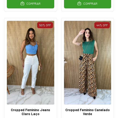
COMPRAR
COMPRAR
50
%
OFF
44
%
OFF
Cropped Feminino Jeans
Cropped Feminino Canelado
Claro Laço
Verde