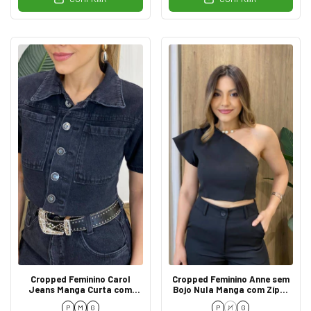
Cropped Feminino Carol
Cropped Feminino Anne sem
Jeans Manga Curta com
Bojo Nula Manga com Zíper
Botões Preto 1099P
Preto
P
M
G
P
M
G