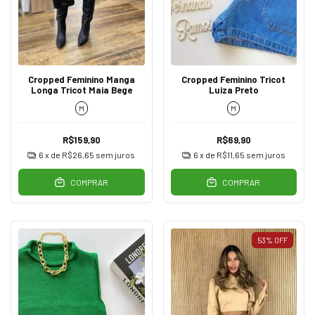
Cropped Feminino Manga
Cropped Feminino Tricot
Longa Tricot Maia Bege
Luiza Preto
M
M
R$159,90
R$69,90
6
x de
R$26,65
sem juros
6
x de
R$11,65
sem juros
COMPRAR
COMPRAR
53
%
OFF