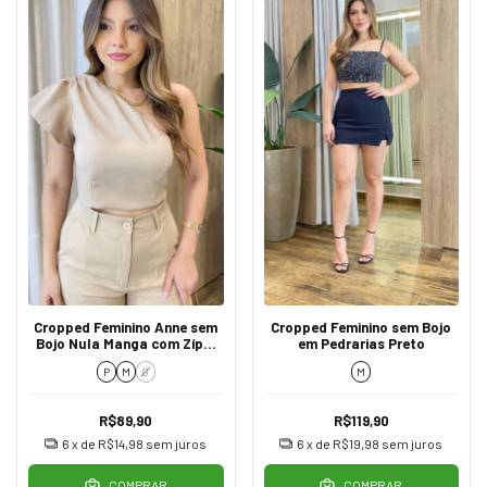
Cropped Feminino Anne sem
Cropped Feminino sem Bojo
Bojo Nula Manga com Zíper
em Pedrarias Preto
Nude
P
M
G
M
R$89,90
R$119,90
6
x de
R$14,98
sem juros
6
x de
R$19,98
sem juros
COMPRAR
COMPRAR