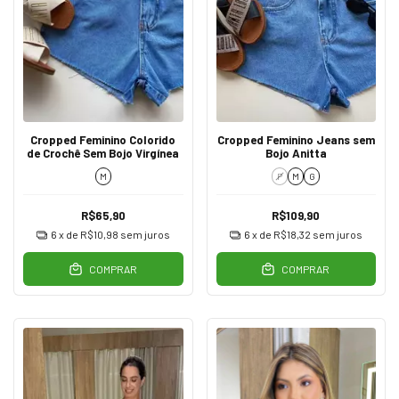
Cropped Feminino Colorido
Cropped Feminino Jeans sem
de Crochê Sem Bojo Virgínea
Bojo Anitta
M
P
M
G
R$65,90
R$109,90
6
x de
R$10,98
sem juros
6
x de
R$18,32
sem juros
COMPRAR
COMPRAR