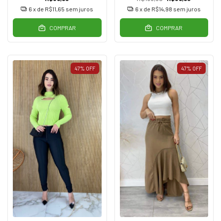
6
x de
R$11,65
sem juros
6
x de
R$14,98
sem juros
COMPRAR
COMPRAR
47
%
OFF
47
%
OFF