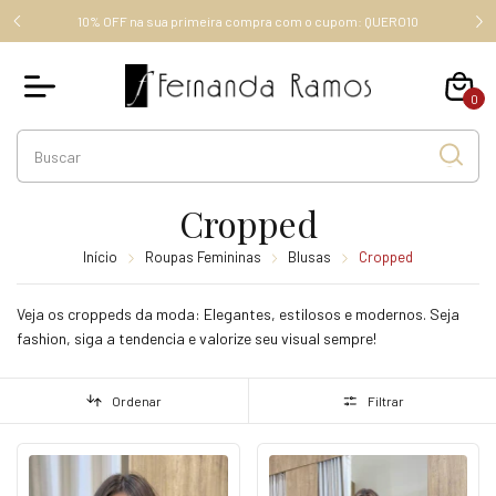
FRETE GRÁTIS ACIMA DE R$ 289,00 (SUDESTE), ACIMA DE R$
RO10
349,00, OUTROS ESTADOS.
0
Cropped
Início
Roupas Femininas
Blusas
Cropped
Veja os croppeds da moda: Elegantes, estilosos e modernos. Seja
fashion, siga a tendencia e valorize seu visual sempre!
Ordenar
Filtrar