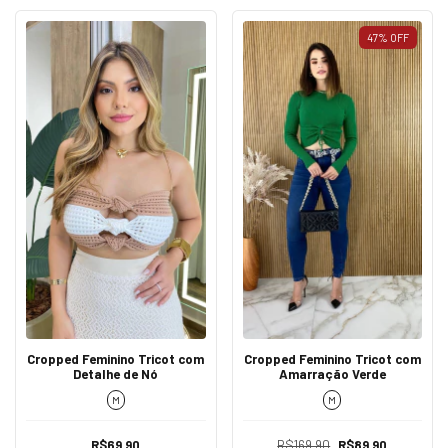
47
%
OFF
Cropped Feminino Tricot com
Cropped Feminino Tricot com
Detalhe de Nó
Amarração Verde
M
M
R$69,90
R$169,90
R$89,90