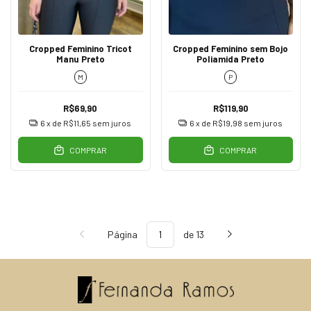
Cropped Feminino Tricot
Cropped Feminino sem Bojo
Manu Preto
Poliamida Preto
M
P
R$69,90
R$119,90
6
x de
R$11,65
sem juros
6
x de
R$19,98
sem juros
COMPRAR
COMPRAR
Página
de 13