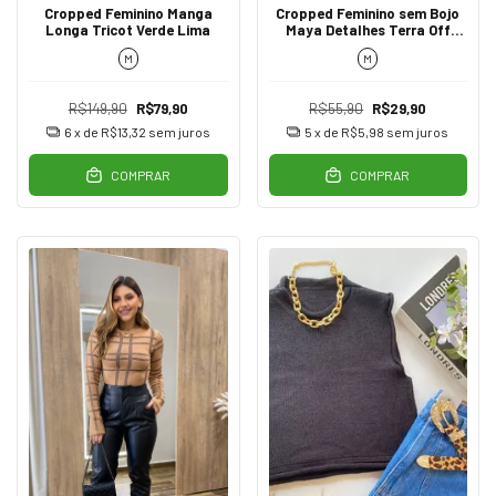
Cropped Feminino Manga
Cropped Feminino sem Bojo
Longa Tricot Verde Lima
Maya Detalhes Terra Off
White
M
M
R$149,90
R$79,90
R$55,90
R$29,90
6
x de
R$13,32
sem juros
5
x de
R$5,98
sem juros
COMPRAR
COMPRAR