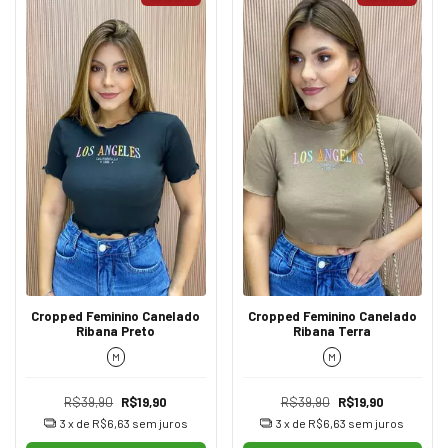
Cropped Feminino Canelado
Cropped Feminino Canelado
Ribana Preto
Ribana Terra
M
M
R$39,90
R$19,90
R$39,90
R$19,90
3
x de
R$6,63
sem juros
3
x de
R$6,63
sem juros