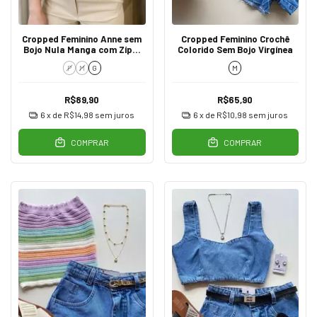
Cropped Feminino Anne sem
Cropped Feminino Crochê
Bojo Nula Manga com Zíper
Colorido Sem Bojo Virgínea
Branco
P
M
G
M
R$89,90
R$65,90
6
x de
R$14,98
sem juros
6
x de
R$10,98
sem juros
COMPRAR
COMPRAR