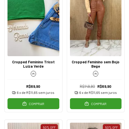
Cropped Feminino Tricot
Cropped Feminino sem Bojo
Luiza Verde
Bege
M
M
R$69,90
R$149,90
R$69,90
6
x de
R$11,65
sem juros
6
x de
R$11,65
sem juros
COMPRAR
COMPRAR
50
%
OFF
50
%
OFF