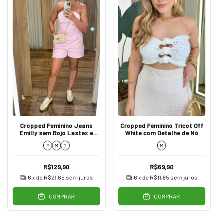
Cropped Feminino Jeans
Cropped Feminino Tricot Off
Emilly sem Bojo Lastex e
White com Detalhe de Nó
Zíper Rosa Bebê
P
M
G
M
R$129,90
R$69,90
6
x de
R$21,65
sem juros
6
x de
R$11,65
sem juros
COMPRAR
COMPRAR