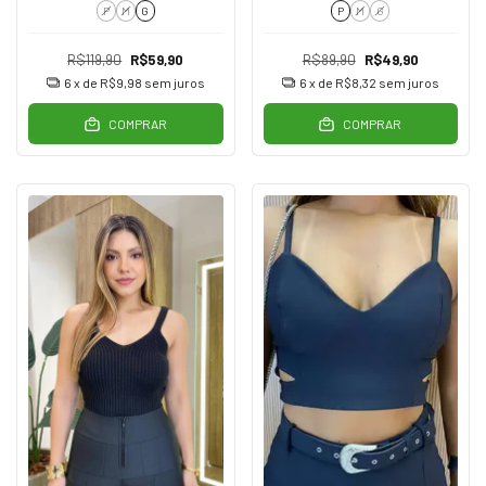
P
M
G
P
M
G
R$119,90
R$59,90
R$89,90
R$49,90
6
x de
R$9,98
sem juros
6
x de
R$8,32
sem juros
COMPRAR
COMPRAR