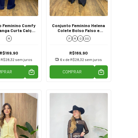
o Feminino Comfy
Conjunto Feminino Helena
Manga Curta Calça
Colete Bolso Falso e
Azul
Calça Preto
M
P
M
G
GG
R$169,90
R$169,90
e
R$28,32
sem juros
6
x de
R$28,32
sem juros
MPRAR
COMPRAR