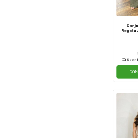
Conju
Regata 
Manga 
6
x de
COM