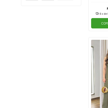
6
x de
COM