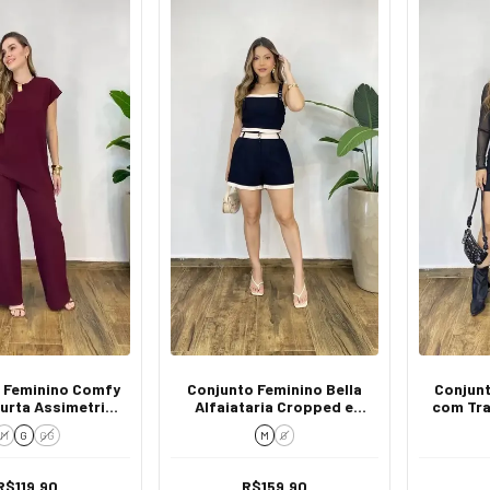
 Feminino Comfy
Conjunto Feminino Bella
Conjunt
urta Assimetria
Alfaiataria Cropped e
com Tra
lça Vinho
Short Bicolor com Fivela
Curta
M
G
GG
M
G
Preto
R$119,90
R$159,90