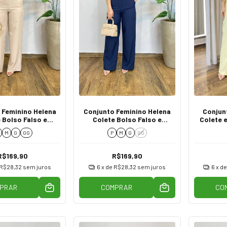
 Feminino Helena
Conjunto Feminino Helena
Conjunt
 Bolso Falso e
Colete Bolso Falso e
Colete 
alça Bege
Calça Azul
M
G
GG
P
M
G
GG
R$169,90
R$169,90
R$28,32
sem juros
6
x de
R$28,32
sem juros
6
x d
PRAR
COMPRAR
CO