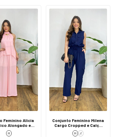
o Feminino Alicia
Conjunto Feminino Milena
Bico Alongado e
Cargo Cropped e Calça
alça Rosa
Azul Marinho
M
M
G