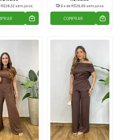
e
R$28,32
sem juros
6
x de
R$26,65
sem juros
MPRAR
COMPRAR