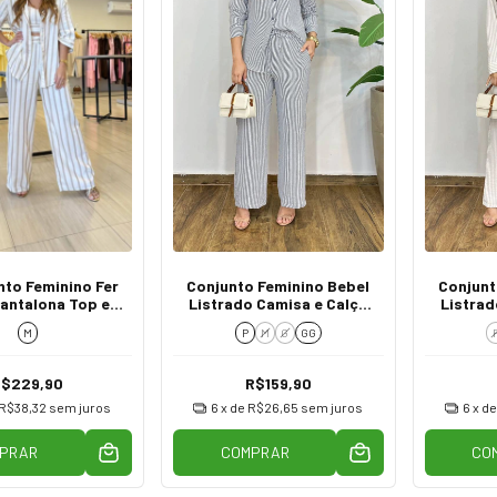
nto Feminino Fer
Conjunto Feminino Bebel
Conjunt
antalona Top e
Listrado Camisa e Calça
Listrad
anga 3/4 Listra
Cinza
M
P
M
G
GG
Prata com Bege
R$229,90
R$159,90
R$38,32
sem juros
6
x de
R$26,65
sem juros
6
x d
PRAR
COMPRAR
CO