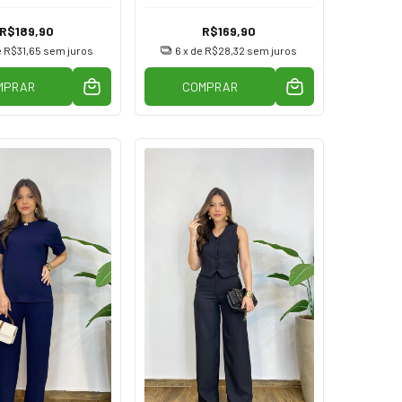
R$189,90
R$169,90
e
R$31,65
sem juros
6
x de
R$28,32
sem juros
MPRAR
COMPRAR