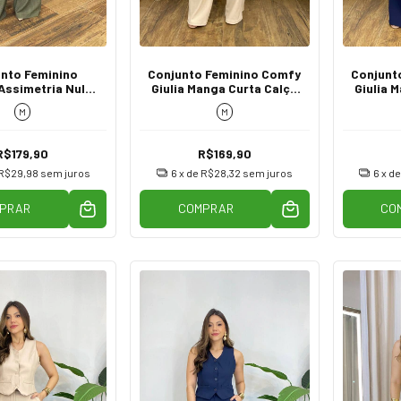
nto Feminino
Conjunto Feminino Comfy
Conjunt
Assimetria Nula
Giulia Manga Curta Calça
Giulia 
e Calça Verde
Bege
M
M
R$179,90
R$169,90
R$29,98
sem juros
6
x de
R$28,32
sem juros
6
x d
PRAR
COMPRAR
CO