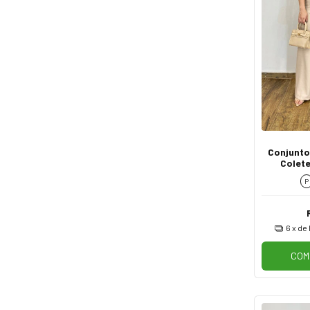
Conjunto
Colete
C
P
6
x de
COM