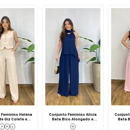
 Feminino Helena
Conjunto Feminino Alicia
Conjunt
de Giz Colete e
Bata Bico Alongado e
Bata 
alça Bege
Calça Azul
C
P
M
G
M