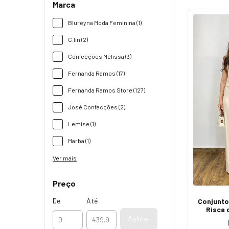
Marca
Blureyna Moda Feminina (1)
C.lin (2)
Confecções Melissa (3)
Fernanda Ramos (17)
Fernanda Ramos Store (127)
José Confecções (2)
Lemise (1)
Marba (1)
Ver mais
Preço
De
Até
Conjunto
Risca 
C
Aplicar