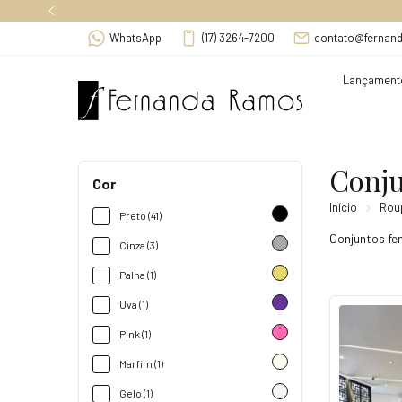
F
WhatsApp
(17) 3264-7200
contato@fernan
Lançament
Conj
Cor
Início
Rou
Preto (41)
Conjuntos fem
Cinza (3)
Palha (1)
Uva (1)
Pink (1)
Marfim (1)
Gelo (1)