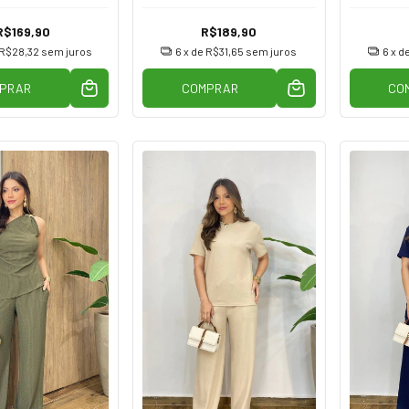
R$169,90
R$189,90
R$28,32
sem juros
6
x de
R$31,65
sem juros
6
x d
PRAR
COMPRAR
CO