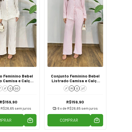
o Feminino Bebel
Conjunto Feminino Bebel
o Camisa e Calça
Listrado Camisa e Calça
Bege
Rosa
P
M
G
GG
P
M
G
GG
R$159,90
R$159,90
e
R$26,65
sem juros
6
x de
R$26,65
sem juros
MPRAR
COMPRAR