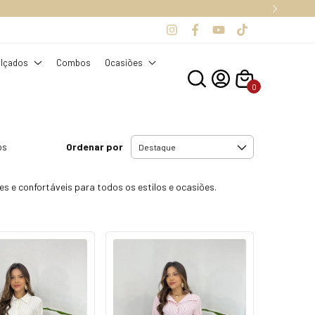
S.
lçados
Combos
Ocasiões
0
Ordenar por
os
s e confortáveis para todos os estilos e ocasiões.