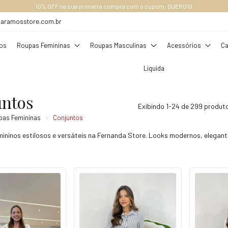
RETE GRÁTIS ACIMA DE R$ 289,00 (SUDESTE), ACIMA DE R$ 349,00, OUTROS ESTADO
daramosstore.com.br
os
Roupas Femininas
Roupas Masculinas
Acessórios
Ca
Liquida
untos
Exibindo 1-24 de 299 produt
pas Femininas
Conjuntos
ininos estilosos e versáteis na Fernanda Store. Looks modernos, elegante