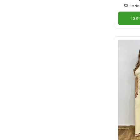
6
x de
COM