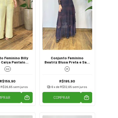
o Feminino Billy
Conjunto Feminino
e Calça Pantalona
Beatriz Blusa Preta e Saia
Amarelo
Xadrez Tule
GG
M
R$159,90
R$195,90
e
R$26,65
sem juros
6
x de
R$32,65
sem juros
MPRAR
COMPRAR