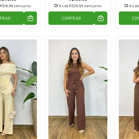
R$19,98
sem juros
6
x de
R$26,65
sem juros
6
x d
PRAR
COMPRAR
CO