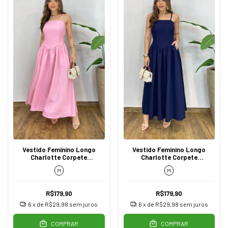
Vestido Feminino Longo
Vestido Feminino Longo
Charlotte Corpete
Charlotte Corpete
Acinturado Rosa chiclete
Acinturado Azul Marinho
M
M
R$179,90
R$179,90
6
x de
R$29,98
sem juros
6
x de
R$29,98
sem juros
COMPRAR
COMPRAR