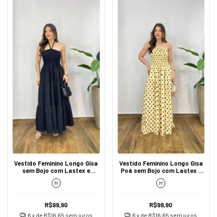
Vestido Feminino Longo Gisa
Vestido Feminino Longo Gisa
sem Bojo com Lastex e
Poá sem Bojo com Lastex e
Amarração Preto
Amarração Amarelo
M
M
R$99,90
R$99,90
6
x de
R$16,65
sem juros
6
x de
R$16,65
sem juros