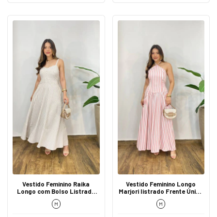
Vestido Feminino Raika
Vestido Feminino Longo
Longo com Bolso Listrado
Marjori listrado Frente Única
Bege
Cintura Assimétrico Rosa
M
M