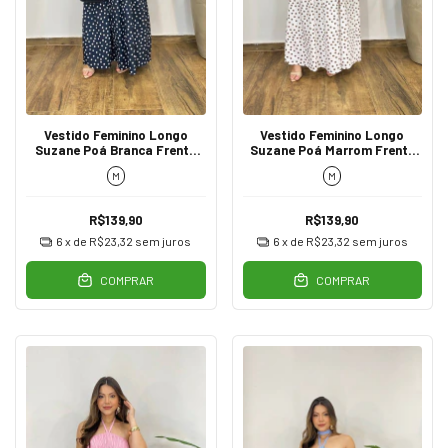
Vestido Feminino Longo
Vestido Feminino Longo
Suzane Poá Branca Frente
Suzane Poá Marrom Frente
Única Cintura Assimétrico
Única Cintura Assimétrico
M
M
Preto
Branco
R$139,90
R$139,90
6
x de
R$23,32
sem juros
6
x de
R$23,32
sem juros
COMPRAR
COMPRAR