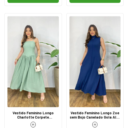
Vestido Feminino Longo
Vestido Feminino Longo Zoe
Charlotte Corpete
sem Bojo Canelado Gola Alta
Acinturado Verde Menta
Azul
M
M