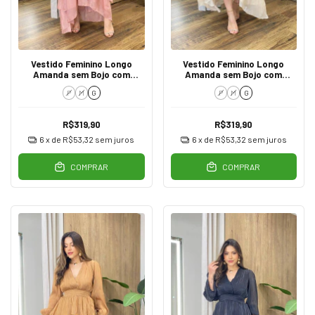
Vestido Feminino Longo
Vestido Feminino Longo
Amanda sem Bojo com
Amanda sem Bojo com
Babado AA9125 Rose
Babado AA9125
P
M
G
P
M
G
R$319,90
R$319,90
6
x de
R$53,32
sem juros
6
x de
R$53,32
sem juros
COMPRAR
COMPRAR