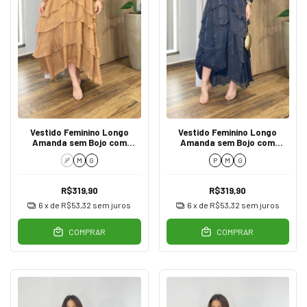
Vestido Feminino Longo
Vestido Feminino Longo
Amanda sem Bojo com
Amanda sem Bojo com
Babado AA9125 Dourado
Babado AA9125 Preto
P
M
G
P
M
G
R$319,90
R$319,90
6
x de
R$53,32
sem juros
6
x de
R$53,32
sem juros
COMPRAR
COMPRAR