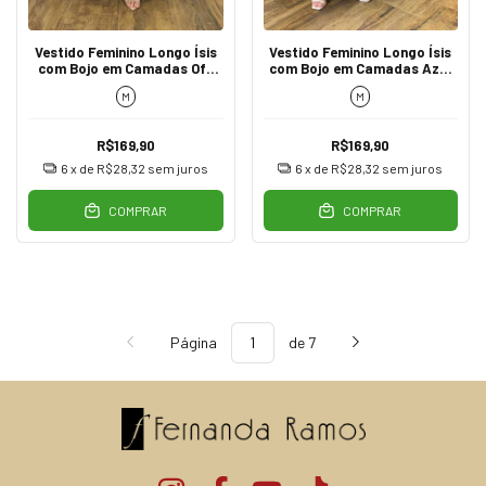
Vestido Feminino Longo Ísis
Vestido Feminino Longo Ísis
com Bojo em Camadas Off
com Bojo em Camadas Azul
White
Bebê
M
M
R$169,90
R$169,90
6
x de
R$28,32
sem juros
6
x de
R$28,32
sem juros
COMPRAR
COMPRAR
Página
de 7