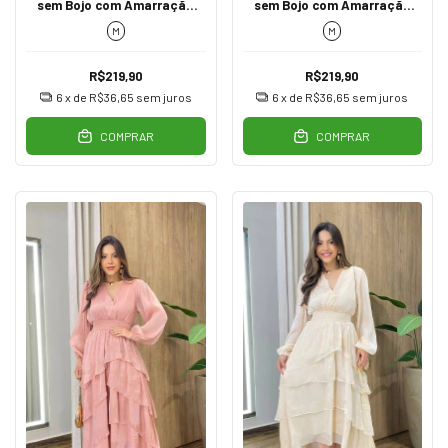
sem Bojo com Amarração
sem Bojo com Amarração
Tons Marrom
Tons Fuscia
M
M
R$219,90
R$219,90
6
x de
R$36,65
sem juros
6
x de
R$36,65
sem juros
COMPRAR
COMPRAR