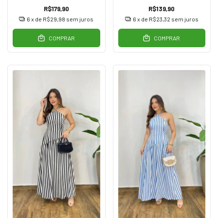
R$179,90
R$139,90
6
x de
R$29,98
sem juros
6
x de
R$23,32
sem juros
COMPRAR
COMPRAR