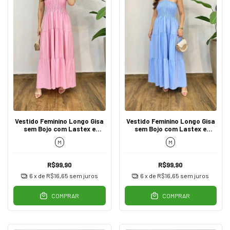
Vestido Feminino Longo Gisa
Vestido Feminino Longo Gisa
sem Bojo com Lastex e
sem Bojo com Lastex e
Amarração Rosa Bebê
Amarração Azul Bebê
M
M
R$99,90
R$99,90
6
x de
R$16,65
sem juros
6
x de
R$16,65
sem juros
COMPRAR
COMPRAR