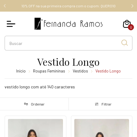
FRETE GRÁTIS ACIMA DE R$ 289,00 (SUDESTE), ACIMA DE R$
RO10
349,00, OUTROS ESTADOS.
0
Vestido Longo
Início
Roupas Femininas
Vestidos
Vestido Longo
vestido longo com até 140 caracteres
Ordenar
Filtrar