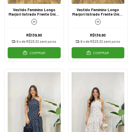
Vestido Feminino Longo
Vestido Feminino Longo
Marjori listrado Frente Única
Marjori listrado Frente Única
Cintura Assimétrico Preto
Cintura Assimétrico Azul
M
M
R$139,90
R$139,90
6
x de
R$23,32
sem juros
6
x de
R$23,32
sem juros
COMPRAR
COMPRAR