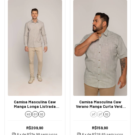
Camisa Masculina Caw
Camisa Masculina Caw
Manga Longa Listrada
Verano Manga Curta Verde
12444
12419
XG
G1
G2
XG
G1
G2
R$209,90
R$159,90
6
x de
R$34,98
sem juros
6
x de
R$26,65
sem juros