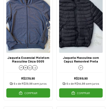
Jaqueta Essencial Moletom
Jaqueta Masculina com
Masculina Cinza 0005
Capuz Removível Preta
P
M
G
+ 2
P
R$239,90
R$269,90
6
x de
R$39,98
sem juros
6
x de
R$44,98
sem juros
COMPRAR
COMPRAR