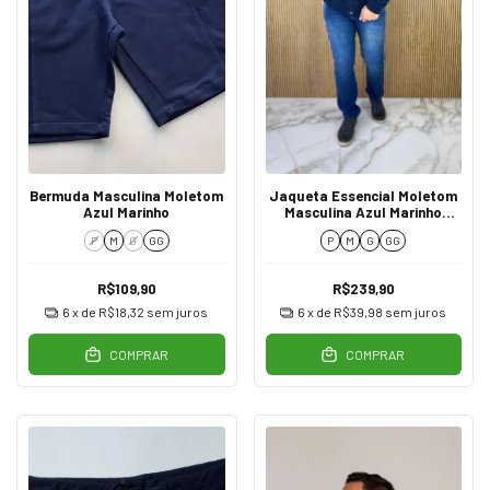
Bermuda Masculina Moletom
Jaqueta Essencial Moletom
Azul Marinho
Masculina Azul Marinho
0004
P
M
G
GG
P
M
G
GG
R$109,90
R$239,90
6
x de
R$18,32
sem juros
6
x de
R$39,98
sem juros
COMPRAR
COMPRAR