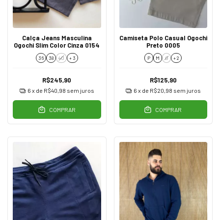
Calça Jeans Masculina
Camiseta Polo Casual Ogochi
Ogochi Slim Color Cinza 0154
Preto 0005
36
38
40
+ 3
P
M
G
+ 2
R$245,90
R$125,90
6
x de
R$40,98
sem juros
6
x de
R$20,98
sem juros
COMPRAR
COMPRAR