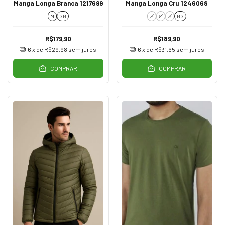
Manga Longa Branca 1217699
Manga Longa Cru 1246068
M
GG
P
M
G
GG
R$179,90
R$189,90
6
x de
R$29,98
sem juros
6
x de
R$31,65
sem juros
COMPRAR
COMPRAR