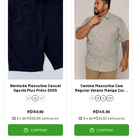
Bermuda Masculina Casual
Camisa Masculina Caw
Ogochi Plus Preto 0005
Regular Verano Manga Curta
Verde
G1
G2
G3
P
M
G
GG
R$159,90
R$145,90
6
x de
R$26,65
sem juros
6
x de
R$24,32
sem juros
COMPRAR
COMPRAR