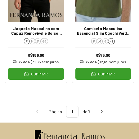
Jaqueta Masculina com
Camiseta Masculina
Capuz Removível e Bolsos
Essencial Slim Ogochi Verde
Verde
Musgo 0323
P
M
G
GG
P
M
G
+ 2
R$189,90
R$75,90
6
x de
R$31,65
sem juros
6
x de
R$12,65
sem juros
COMPRAR
COMPRAR
Página
de 7