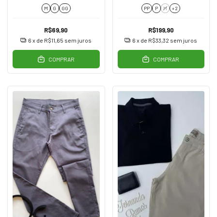
M
G
GG
PP
P
M
+ 2
R$69,90
R$199,90
6
x de
R$11,65
sem juros
6
x de
R$33,32
sem juros
COMPRAR
COMPRAR