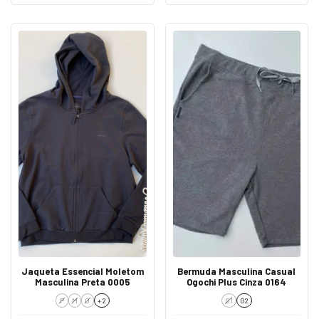
Jaqueta Essencial Moletom
Bermuda Masculina Casual
Masculina Preta 0005
Ogochi Plus Cinza 0164
P
M
G
+ 2
G1
G2