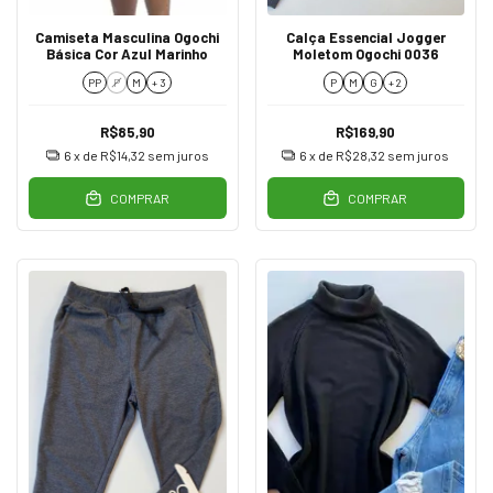
Camiseta Masculina Ogochi
Calça Essencial Jogger
Básica Cor Azul Marinho
Moletom Ogochi 0036
PP
P
M
+ 3
P
M
G
+ 2
R$85,90
R$169,90
6
x de
R$14,32
sem juros
6
x de
R$28,32
sem juros
COMPRAR
COMPRAR