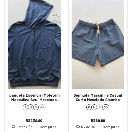
Jaqueta Essencial Moletom
Bermuda Masculina Casual
Masculina Azul Mesclado
Curta Mesclado Chumbo
0004
P
M
G
GG
P
M
G
GG
R$239,90
R$69,90
6
x de
R$39,98
sem juros
6
x de
R$11,65
sem juros