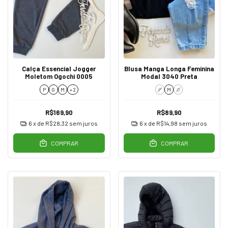
Calça Essencial Jogger
Blusa Manga Longa Feminina
Moletom Ogochi 0005
Modal 3040 Preta
P
G
M
+ 2
P
M
G
R$169,90
R$89,90
6
x de
R$28,32
sem juros
6
x de
R$14,98
sem juros
COMPRAR
COMPRAR