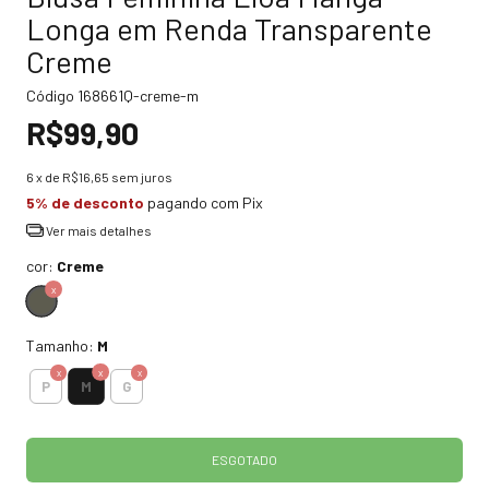
Longa em Renda Transparente
Creme
Código
168661Q-creme-m
R$99,90
6
x de
R$16,65
sem juros
5% de desconto
pagando com Pix
Ver mais detalhes
cor:
Creme
Tamanho:
M
M
P
G