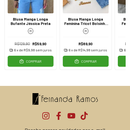
Blusa Manga Longa
Blusa Manga Longa
Blu
Bufante Jéssica Preta
Feminina Tricot Bolsinho
Femi
Preta
Vazad
M
M
R$129,90
R$59,90
R$89,90
R$
6
x de
R$9,98
sem juros
6
x de
R$14,98
sem juros
6
x
COMPRAR
COMPRAR
Receba nossas novidades por e-mail