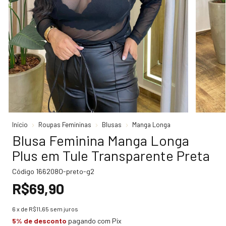
Início
Roupas Femininas
Blusas
Manga Longa
Blusa Feminina Manga Longa
Plus em Tule Transparente Preta
Código
166208O-preto-g2
R$69,90
6
x de
R$11,65
sem juros
5% de desconto
pagando com Pix