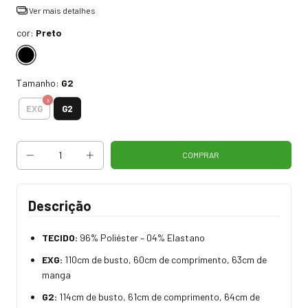
Ver mais detalhes
cor:
Preto
Tamanho:
G2
G2
EXG
Descrição
TECIDO:
96% Poliéster – 04% Elastano
EXG:
110cm de busto, 60cm de comprimento, 63cm de
manga
G2:
114cm de busto, 61cm de comprimento, 64cm de