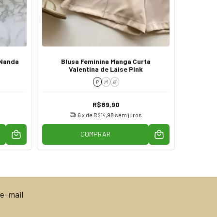
 Nanda
Blusa Feminina Manga Curta
Croppe
Valentina de Laise Pink
P
P
M
G
R$89,90
6
x de
R$14,98
sem juros
COMPRAR
e-mail