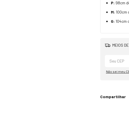
P:
98cm d
M:
100cm 
G:
104cm 
MEIOS DE
Não sei meu C
Compartilhar