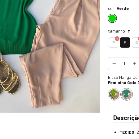
cor:
Verde
tamanho:
M
M
P
G
Blusa Manga Cur
Feminina Gola 
Descriçã
TECIDO:
2