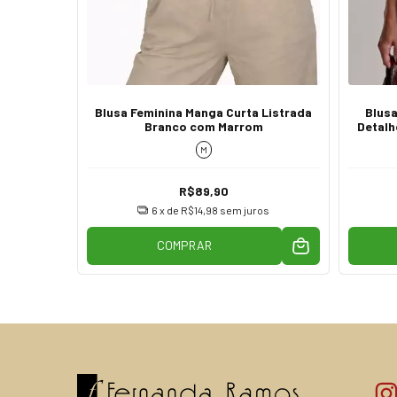
Curta
Blusa Feminina Manga Curta Listrada
Blusa
a
Branco com Marrom
Detalh
M
R$89,90
os
6
x de
R$14,98
sem juros
COMPRAR