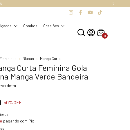
S.
lçados
Combos
Ocasiões
0
Femininas
Blusas
Manga Curta
anga Curta Feminina Gola
 na Manga Verde Bandeira
-verde-m
0
50
% OFF
juros
to
pagando com Pix
hes