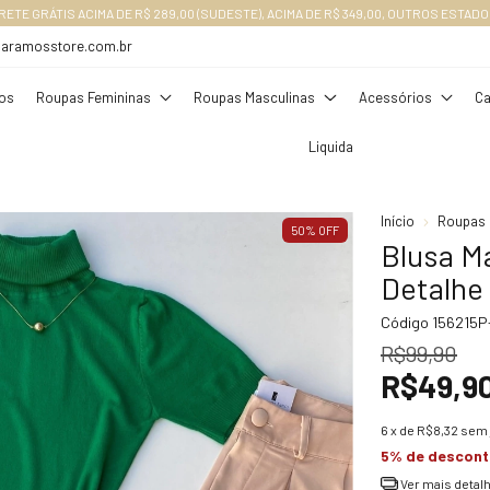
RETE GRÁTIS ACIMA DE R$ 289,00 (SUDESTE), ACIMA DE R$ 349,00, OUTROS ESTADO
daramosstore.com.br
os
Roupas Femininas
Roupas Masculinas
Acessórios
Ca
Liquida
Início
Roupas 
50
%
OFF
Blusa M
Detalhe
Código
156215P
R$99,90
R$49,9
6
x de
R$8,32
sem 
5% de descon
Ver mais detal