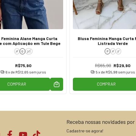
 Feminina Alane Manga Curta
Blusa Feminina Manga Curta
e com Aplicação em Tule Bege
Listrada Verde
M
G
GG
P
M
G
R$75,90
R$65,90
R$29,90
6
x de
R$12,65
sem juros
5
x de
R$5,98
sem juros
COMPRAR
COMPRAR
Receba nossas novidades por 
Cadastre-se agora!