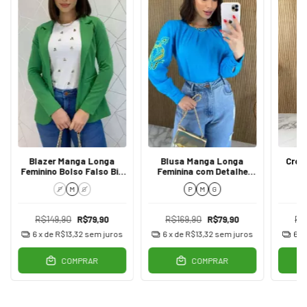
Blazer Manga Longa
Blusa Manga Longa
Crop
Feminino Bolso Falso Bia
Feminina com Detalhe
Verde
Vazado nas Mangas Azul
P
M
G
P
M
G
R$149,90
R$79,90
R$169,90
R$79,90
R$
6
x de
R$13,32
sem juros
6
x de
R$13,32
sem juros
6
x
COMPRAR
COMPRAR