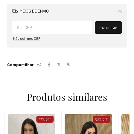
MEIOS DE ENVIO
Alterar CEP
CALCULAR
Não sei meu CEP
Compartilhar
Produtos similares
47
%
OFF
53
%
OFF