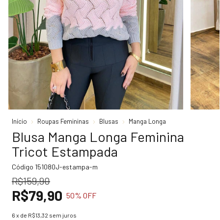
Início
Roupas Femininas
Blusas
Manga Longa
Blusa Manga Longa Feminina
Tricot Estampada
Código
151080J-estampa-m
R$159,90
R$79,90
50
% OFF
6
x de
R$13,32
sem juros