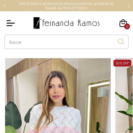
FRETE GRÁTIS ACIMA DE R$ 289,00 (SUDESTE), ACIMA DE R$
RO10
349,00, OUTROS ESTADOS.
0
50
%
OFF