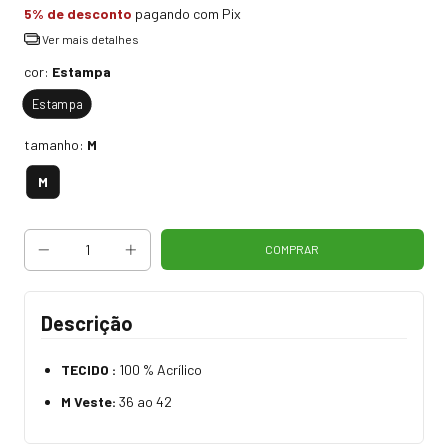
5% de desconto
pagando com Pix
Ver mais detalhes
cor:
Estampa
Estampa
tamanho:
M
M
Descrição
TECIDO :
100 % Acrílico
M Veste:
36 ao 42