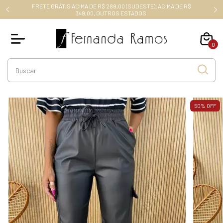
FRETE GRÁTIS ACIMA DE R$ 289,00 (SUDESTE), ACIMA DE R$
RO10
349,00, OUTROS ESTADOS.
0
50
%
OFF