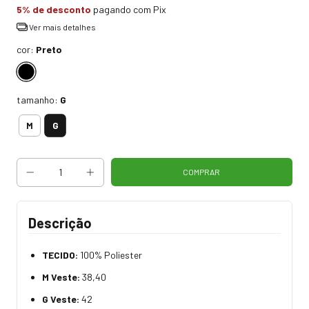
5% de desconto
pagando com Pix
Ver mais detalhes
cor:
Preto
tamanho:
G
G
M
Descrição
TECIDO:
100% Poliester
M Veste:
38,40
G Veste:
42