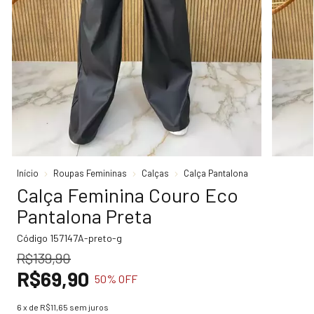
Início
Roupas Femininas
Calças
Calça Pantalona
Calça Feminina Couro Eco
Pantalona Preta
Código
157147A-preto-g
R$139,90
R$69,90
50
% OFF
6
x de
R$11,65
sem juros