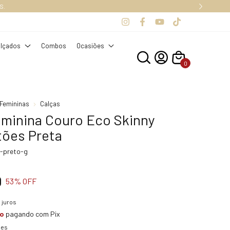
10% OFF na sua primeira compra co
lçados
Combos
Ocasiões
0
Femininas
Calças
eminina Couro Eco Skinny
ões Preta
-preto-g
0
53
% OFF
 juros
to
pagando com Pix
hes