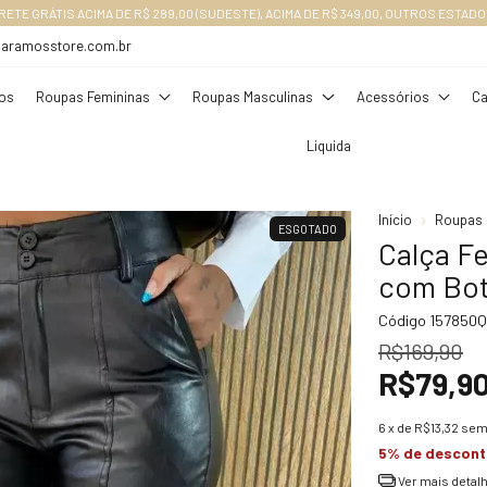
daramosstore.com.br
os
Roupas Femininas
Roupas Masculinas
Acessórios
Ca
Liquida
Início
Roupas 
ESGOTADO
Calça F
com Bot
Código
157850Q
R$169,90
R$79,9
6
x de
R$13,32
sem
5% de descon
Ver mais detal