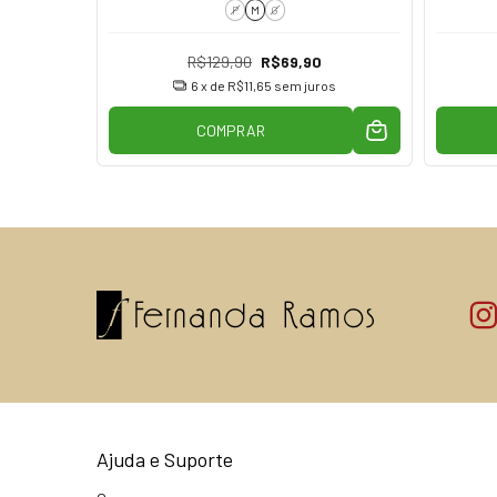
P
M
G
R$129,90
R$69,90
os
6
x de
R$11,65
sem juros
COMPRAR
Ajuda e Suporte