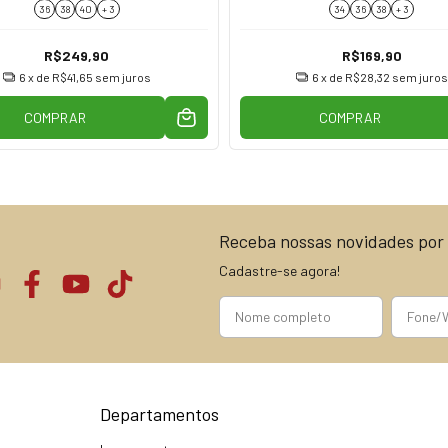
36
38
40
+ 3
34
36
38
+ 3
R$249,90
R$169,90
6
x de
R$41,65
sem juros
6
x de
R$28,32
sem juros
COMPRAR
COMPRAR
Receba nossas novidades por 
Cadastre-se agora!
Departamentos