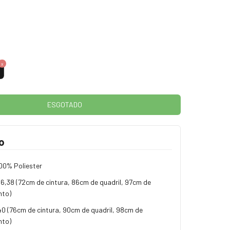
o
00% Poliester
36,38 (72cm de cintura, 86cm de quadril, 97cm de
nto)
40 (76cm de cintura, 90cm de quadril, 98cm de
nto)