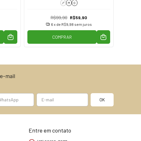
P
M
G
R$99,90
R$59,90
6
x de
R$9,98
sem juros
COMPRAR
e-mail
Entre em contato