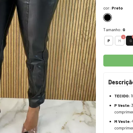
cor:
Preto
Tamanho:
G
G
P
M
Descriçã
TECIDO:
1
P Veste:
comprime
M Veste:
comprime