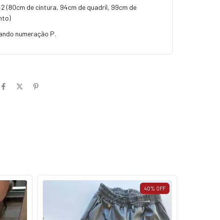
42 (80cm de cintura, 94cm de quadril, 99cm de
nto)
ando numeração P.
40
%
OFF