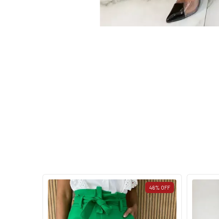
53
%
OFF
46
%
OFF