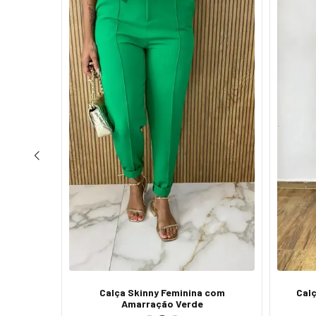
 Preta
Calça Skinny Feminina com
Calç
Amarração Verde