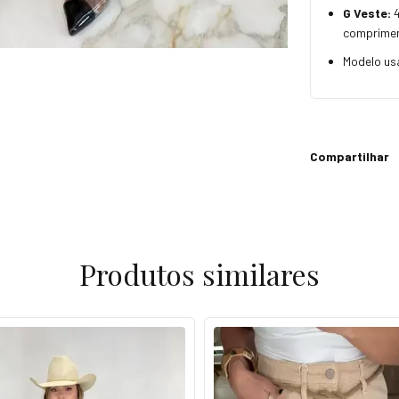
G Veste:
comprime
Modelo us
Compartilhar
Produtos similares