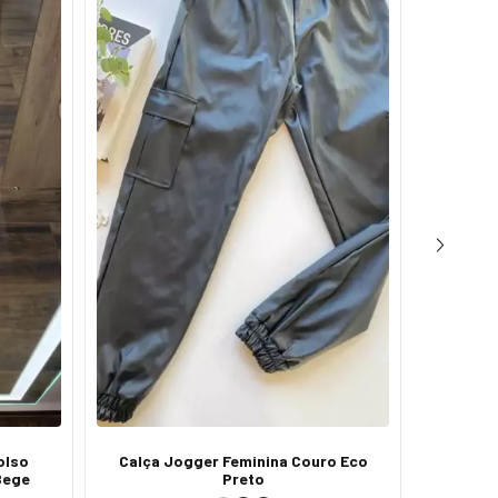
olso
Calça Jogger Feminina Couro Eco
Calça F
Bege
Preto