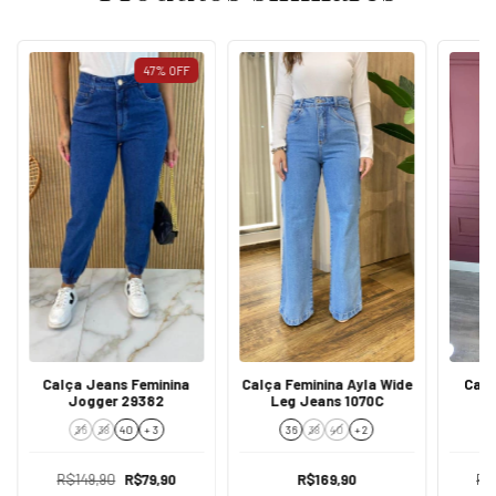
47
%
OFF
Calça Jeans Feminina
Calça Feminina Ayla Wide
Calç
Jogger 29382
Leg Jeans 1070C
36
38
40
+ 3
36
38
40
+ 2
R$149,90
R$79,90
R$169,90
R$