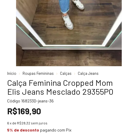
Início
Roupas Femininas
Calças
Calça Jeans
Calça Feminina Cropped Mom
Elis Jeans Mesclado 29355P0
Código
168233D-jeans-36
R$169,90
6
x de
R$28,32
sem juros
5% de desconto
pagando com Pix