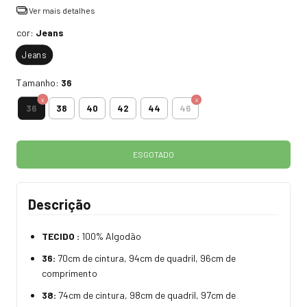
Ver mais detalhes
cor:
Jeans
Jeans
Tamanho:
36
36
38
40
42
44
46
Descrição
TECIDO :
100% Algodão
36:
70cm de cintura, 94cm de quadril, 96cm de
comprimento
38:
74cm de cintura, 98cm de quadril, 97cm de