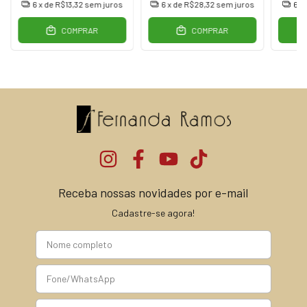
6
x de
R$13,32
sem juros
6
x de
R$28,32
sem juros
6
x
COMPRAR
COMPRAR
Receba nossas novidades por e-mail
Cadastre-se agora!