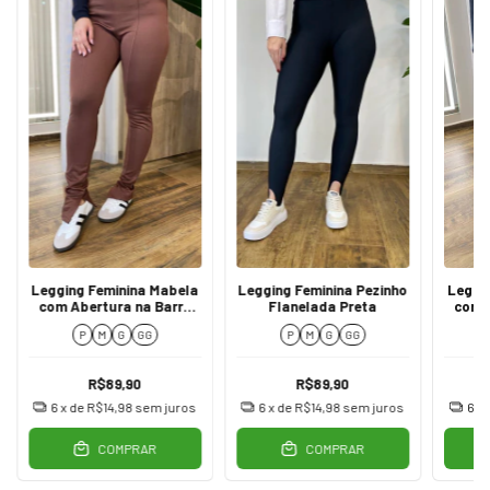
Legging Feminina Mabela
Legging Feminina Pezinho
Leggi
com Abertura na Barra
Flanelada Preta
com 
Chocolate
P
M
G
GG
P
M
G
GG
R$89,90
R$89,90
6
x de
R$14,98
sem juros
6
x de
R$14,98
sem juros
6
x
COMPRAR
COMPRAR