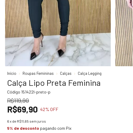
Início
Roupas Femininas
Calças
Calça Legging
Calça Lipo Preta Feminina
Código
151422I-preto-p
R$119,90
R$69,90
42
% OFF
6
x de
R$11,65
sem juros
5% de desconto
pagando com Pix