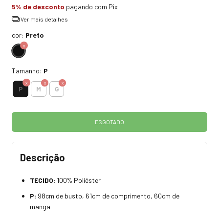
5% de desconto
pagando com Pix
Ver mais detalhes
cor:
Preto
Tamanho:
P
P
M
G
Descrição
TECIDO:
100% Poliéster
P:
98cm de busto, 61cm de comprimento, 60cm de
manga