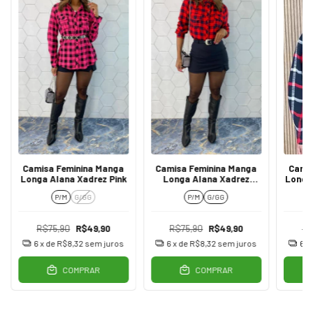
Camisa Feminina Manga
Camisa Feminina Manga
Camis
Longa Alana Xadrez Pink
Longa Alana Xadrez
Longa
Vermelha
P/M
G/GG
P/M
G/GG
R$75,90
R$49,90
R$75,90
R$49,90
R$
6
x de
R$8,32
sem juros
6
x de
R$8,32
sem juros
6
x
COMPRAR
COMPRAR