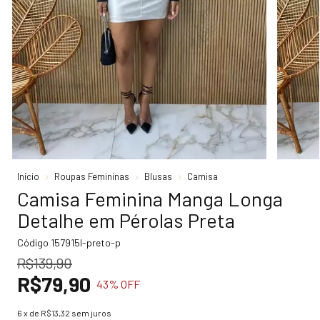
Início
Roupas Femininas
Blusas
Camisa
Camisa Feminina Manga Longa
Detalhe em Pérolas Preta
Código
157915I-preto-p
R$139,90
R$79,90
43
% OFF
6
x de
R$13,32
sem juros