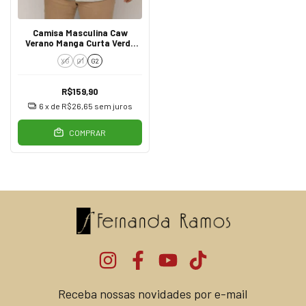
Camisa Masculina Caw
Verano Manga Curta Verde
12419
XG
G1
G2
R$159,90
6
x de
R$26,65
sem juros
COMPRAR
Receba nossas novidades por e-mail