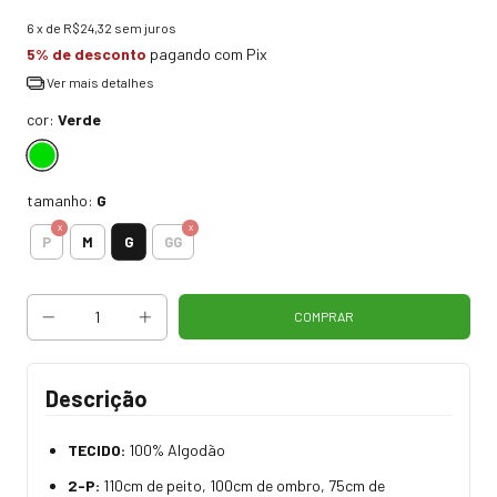
6
x de
R$24,32
sem juros
5% de desconto
pagando com Pix
Ver mais detalhes
cor:
Verde
tamanho:
G
G
P
M
GG
Descrição
TECIDO:
100% Algodão
2-P:
110cm de peito, 100cm de ombro, 75cm de