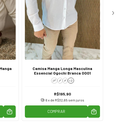
 Manga
Camisa Manga Longa Masculina
Camisa
Essencial Ogochi Branca 0001
PP
P
M
+ 2
R$195,90
6
x de
R$32,65
sem juros
COMPRAR