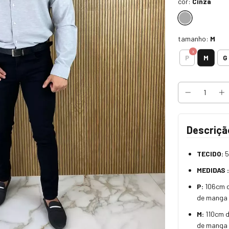
cor:
Cinza
tamanho:
M
M
P
G
Descriçã
TECIDO:
5
MEDIDAS :
P:
106cm 
de manga
M:
110cm d
de manga