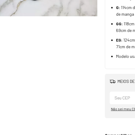
G:
114cm d
de manga
GG:
118cm
69cm de 
EG:
124cm
71cm de 
Modelo us
MEIOS DE
Não sei meu C