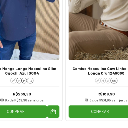
 Manga Longa Masculina Slim
Camisa Masculina Caw Linho
Ogochi Azul 0004
Longa Cru 1246068
PP
P
M
+ 3
P
M
G
GG
R$239,90
R$189,90
6
x de
R$39,98
sem juros
6
x de
R$31,65
sem juros
COMPRAR
COMPRAR