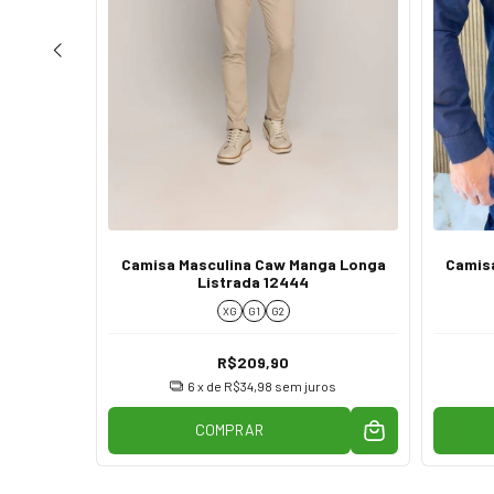
ina Slim
Camisa Masculina Caw Manga Longa
Camisa
25
Listrada 12444
XG
G1
G2
R$209,90
os
6
x de
R$34,98
sem juros
COMPRAR