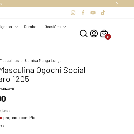
lçados
Combos
Ocasiões
0
Masculinas
Camisa Manga Longa
Masculina Ogochi Social
aro 1205
-cinza-m
90
 juros
to
pagando com Pix
hes