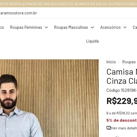
10% OFF na sua primeira compra com o cupom: QUERO10
daramosstore.com.br
os
Roupas Femininas
Roupas Masculinas
Acessórios
Ca
Liquida
Início
Roupas 
Camisa 
Cinza Cl
Código
152819K
R$229,
6
x de
R$38,32
sem
5% de descon
Ver mais detal