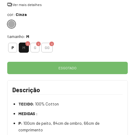
Ver mais detalhes
cor:
Cinza
tamanho:
M
M
P
G
GG
Descrição
TECIDO:
100% Cotton
MEDIDAS :
P:
100cm de peito, 84cm de ombro, 66cm de
comprimento