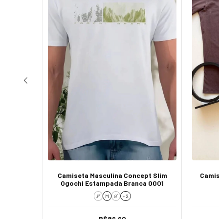
 Básica
Camiseta Masculina Concept Slim
Camis
Ogochi Estampada Branca 0001
P
M
G
+ 2
R$89,90