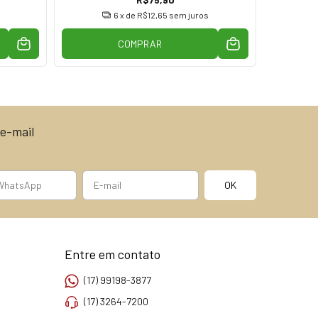
6
x de
R$12,65
sem juros
COMPRAR
e-mail
Entre em contato
(17) 99198-3877
(17) 3264-7200