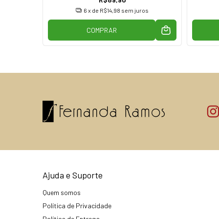
os
6
x de
R$14,98
sem juros
COMPRAR
Ajuda e Suporte
Quem somos
Política de Privacidade
Política de Entrega