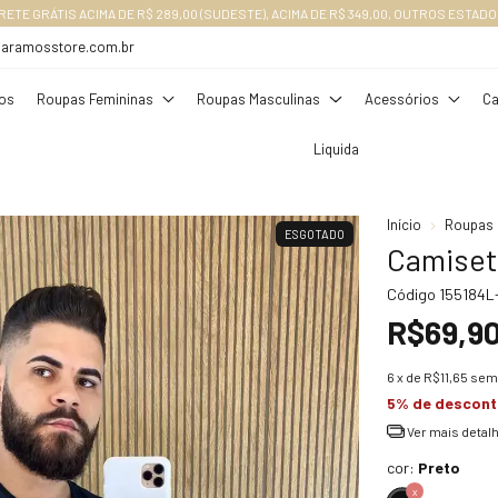
RETE GRÁTIS ACIMA DE R$ 289,00 (SUDESTE), ACIMA DE R$ 349,00, OUTROS ESTADO
daramosstore.com.br
os
Roupas Femininas
Roupas Masculinas
Acessórios
Ca
Liquida
Início
Roupas 
ESGOTADO
Camiset
Código
155184L
R$69,9
6
x de
R$11,65
sem 
5% de descon
Ver mais detal
cor:
Preto