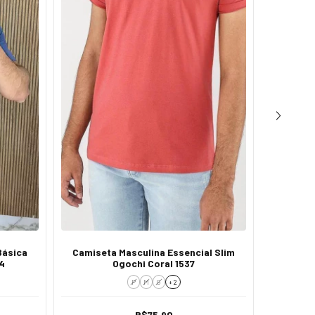
Básica
Camiseta Masculina Essencial Slim
Camise
4
Ogochi Coral 1537
P
M
G
+ 2
R$75,90