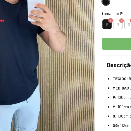
tamanho:
P
P
M
G
Descriçã
TECIDO:
1
MEDIDAS :
P:
100cm 
M:
104cm d
G:
108cm 
GG:
112cm