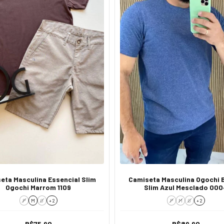
eta Masculina Essencial Slim
Camiseta Masculina Ogochi 
Ogochi Marrom 1109
Slim Azul Mesclado 000
P
M
G
+ 2
P
M
G
+ 2
R$75,90
R$89,90