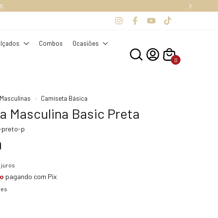
S.
lçados
Combos
Ocasiões
0
Masculinas
Camiseta Básica
a Masculina Basic Preta
-preto-p
0
juros
to
pagando com Pix
hes