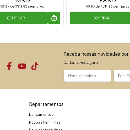
6
x de
R$12,65
sem juros
6
x de
R$14,98
sem juros
COMPRAR
COMPRAR
Receba nossas novidades por 
Cadastre-se agora!
Departamentos
Lançamentos
Roupas Femininas
Roupas Masculinas