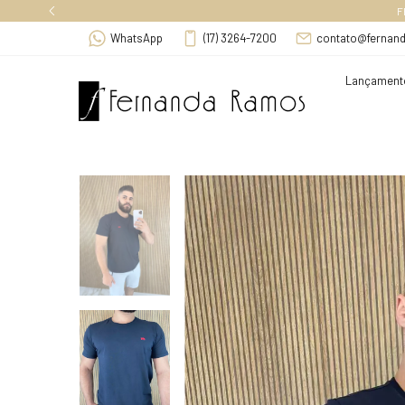
F
WhatsApp
(17) 3264-7200
contato@fernan
Lançament