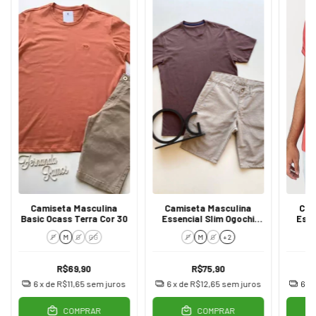
Camiseta Masculina
Camiseta Masculina
Cam
Basic Ocass Terra Cor 30
Essencial Slim Ogochi
Esse
Marrom 1109
P
M
G
GG
P
M
G
+ 2
R$69,90
R$75,90
6
x de
R$11,65
sem juros
6
x de
R$12,65
sem juros
6
x 
COMPRAR
COMPRAR