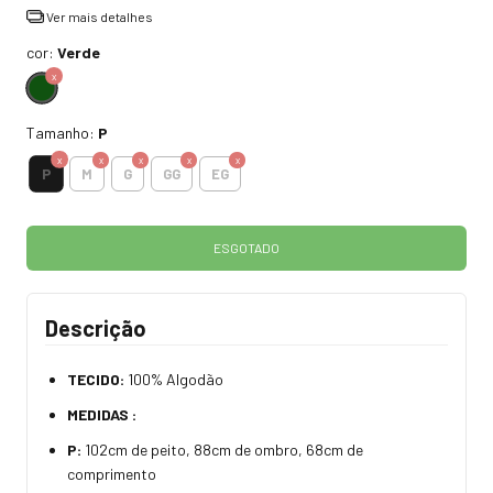
Ver mais detalhes
cor:
Verde
Tamanho:
P
P
M
G
GG
EG
Descrição
TECIDO:
100% Algodão
MEDIDAS :
P:
102cm de peito, 88cm de ombro, 68cm de
comprimento