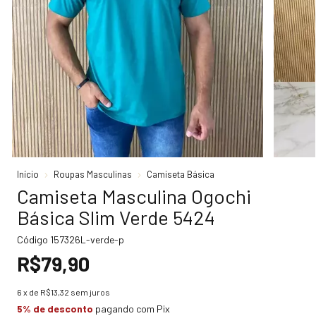
Início
Roupas Masculinas
Camiseta Básica
Camiseta Masculina Ogochi
Básica Slim Verde 5424
Código
157326L-verde-p
R$79,90
6
x de
R$13,32
sem juros
5% de desconto
pagando com Pix