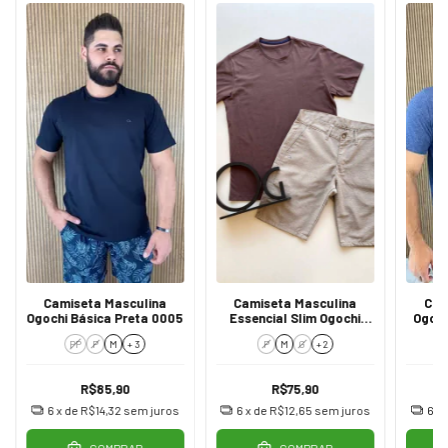
Camiseta Masculina
Camiseta Masculina
Cam
Ogochi Básica Preta 0005
Essencial Slim Ogochi
Ogoch
Marrom 1109
M
PP
P
M
+ 3
P
M
G
+ 2
R$85,90
R$75,90
6
x de
R$14,32
sem juros
6
x de
R$12,65
sem juros
6
x