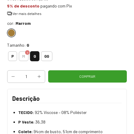
5% de desconto
pagando com Pix
Ver mais detalhes
cor:
Marrom
Tamanho:
G
G
P
M
GG
Descrição
TECIDO:
92% Viscose – 08% Poliéster
P Veste:
36,38
Colete:
94cm de busto, 51cm de comprimento