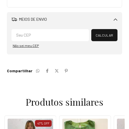
MEIOS DE ENVIO
Alterar CEP
CALCULAR
Não sei meu CEP
Compartilhar
Produtos similares
47
%
OFF