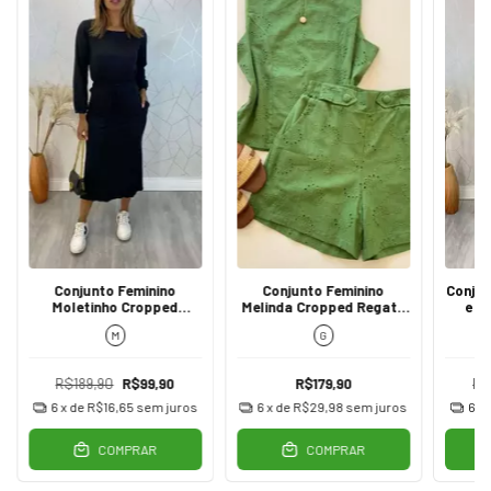
Conjunto Feminino
Conjunto Feminino
Conjun
Moletinho Cropped
Melinda Cropped Regata
e C
Manga Longa e Saia
e Short Verde
M
G
Preto
R$189,90
R$99,90
R$179,90
R$
6
x de
R$16,65
sem juros
6
x de
R$29,98
sem juros
6
x
COMPRAR
COMPRAR