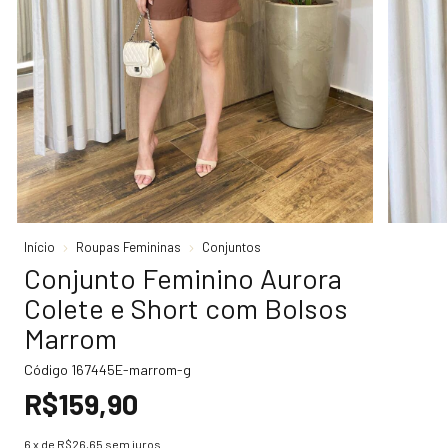
Início
Roupas Femininas
Conjuntos
Conjunto Feminino Aurora
Colete e Short com Bolsos
Marrom
Código
167445E-marrom-g
R$159,90
6
x de
R$26,65
sem juros