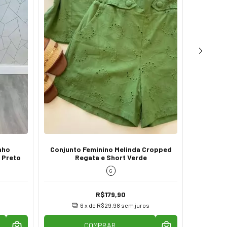
nho
Conjunto Feminino Melinda Cropped
Conju
 Preto
Regata e Short Verde
Manga Cu
G
R$179,90
6
x de
R$29,98
sem juros
COMPRAR