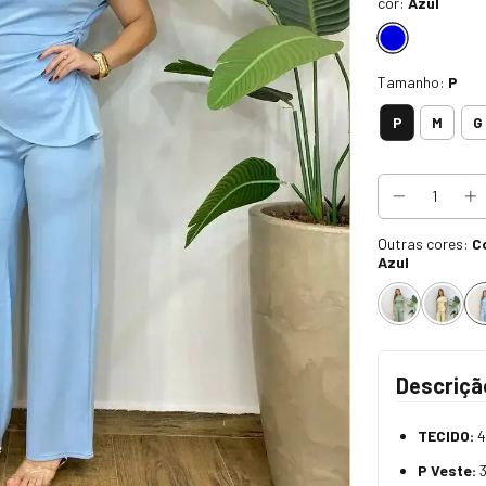
cor:
Azul
Tamanho:
P
P
M
G
Outras cores:
C
Azul
Descriçã
TECIDO:
4
P Veste:
3