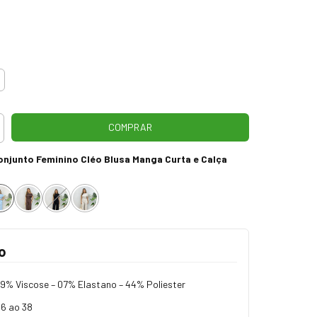
onjunto Feminino Cléo Blusa Manga Curta e Calça
o
9% Viscose – 07% Elastano – 44% Poliester
6 ao 38