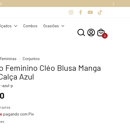
S.
lçados
Combos
Ocasiões
0
Femininas
Conjuntos
o Feminino Cléo Blusa Manga
Calça Azul
-azul-p
90
 juros
to
pagando com Pix
hes