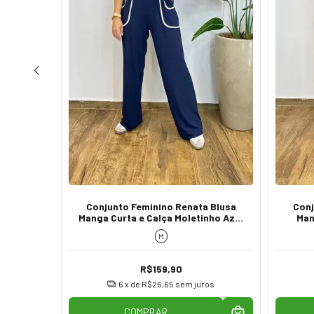
egata e
Conjunto Feminino Renata Blusa
Conj
k
Manga Curta e Calça Moletinho Azul
Man
Marinho
M
R$159,90
os
6
x de
R$26,65
sem juros
COMPRAR