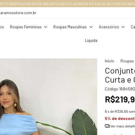
RETE GRÁTIS ACIMA DE R$ 289,00 (SUDESTE), ACIMA DE R$ 349,00, OUTROS ESTADO
daramosstore.com.br
os
Roupas Femininas
Roupas Masculinas
Acessórios
Ca
Liquida
Início
Roupas 
Conjunt
Curta e 
Código
168458Q
R$219,
6
x de
R$36,65
sem
5% de descon
Ver mais detal