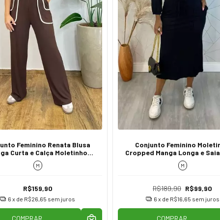
unto Feminino Renata Blusa
Conjunto Feminino Moleti
ga Curta e Calça Moletinho
Cropped Manga Longa e Saia
Marrom
M
M
R$159,90
R$189,90
R$99,90
6
x de
R$26,65
sem juros
6
x de
R$16,65
sem juros
COMPRAR
COMPRAR