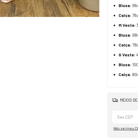
Blusa:
96c
Calça:
76c
M Veste:
3
Blusa:
98c
Calça:
78c
G Veste:
4
Blusa:
100
Calça:
80c
MEIOS DE
Não sei meu C