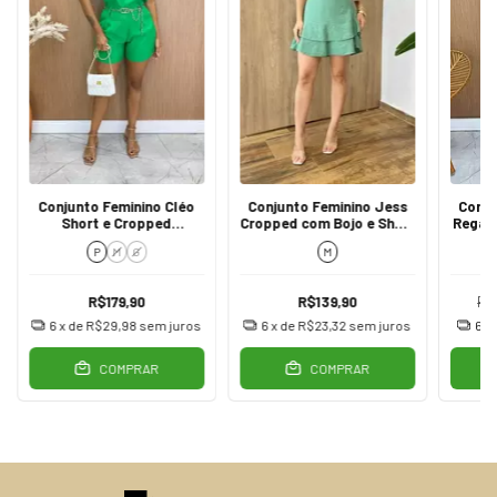
Conjunto Feminino Cléo
Conjunto Feminino Jess
Conju
Short e Cropped
Cropped com Bojo e Short
Regat
Alongado Verde
Saia Camadas Verde
P
M
G
M
R$179,90
R$139,90
R$
6
x de
R$29,98
sem juros
6
x de
R$23,32
sem juros
6
x
COMPRAR
COMPRAR