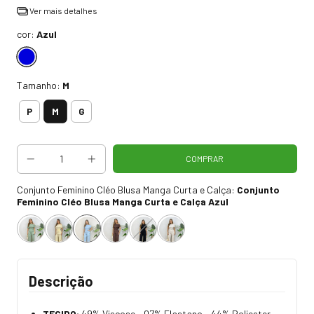
Ver mais detalhes
cor:
Azul
Tamanho:
M
M
P
G
Conjunto Feminino Cléo Blusa Manga Curta e Calça:
Conjunto
Feminino Cléo Blusa Manga Curta e Calça Azul
Descrição
TECIDO:
49% Viscose – 07% Elastano – 44% Poliester