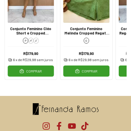
Conjunto Feminino Cléo
Conjunto Feminino
Conju
Short e Cropped
Melinda Cropped Regata
Regat
Alongado Verde
e Short Verde
P
M
G
G
R$179,90
R$179,90
R$
6
x de
R$29,98
sem juros
6
x de
R$29,98
sem juros
6
x
COMPRAR
COMPRAR