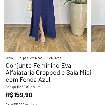
Início
Roupas Femininas
Conjuntos
Conjunto Feminino Eva
Alfaiataria Cropped e Saia Midi
com Fenda Azul
Código
168604Q-azul-m
R$159,90
6
x de
R$26,65
sem juros