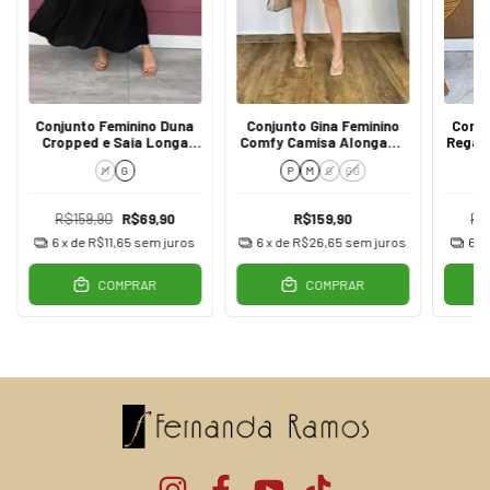
Conjunto Feminino Duna
Conjunto Gina Feminino
Conju
Cropped e Saia Longa
Comfy Camisa Alongada
Regat
Preto
e Short Marrom
M
G
P
M
G
GG
R$159,90
R$69,90
R$159,90
R$
6
x de
R$11,65
sem juros
6
x de
R$26,65
sem juros
6
x
COMPRAR
COMPRAR