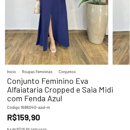
Início
Roupas Femininas
Conjuntos
Conjunto Feminino Eva
Alfaiataria Cropped e Saia Midi
com Fenda Azul
Código
168604Q-azul-m
R$159,90
6
x de
R$26,65
sem juros