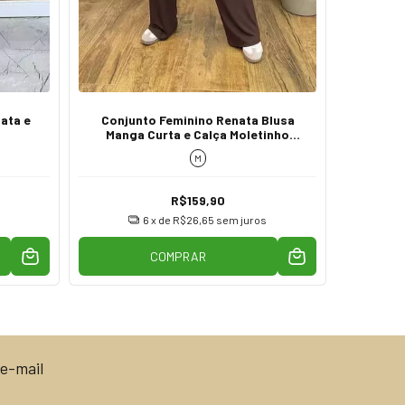
ata e
Conjunto Feminino Renata Blusa
Conj
Manga Curta e Calça Moletinho
Cropped
Marrom
M
R$159,90
6
x de
R$26,65
sem juros
COMPRAR
e-mail