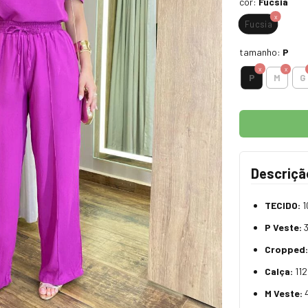
cor:
Fucsia
Fucsia
tamanho:
P
P
M
G
Descriçã
TECIDO:
1
P Veste:
3
Cropped:
Calça:
112
M Veste: