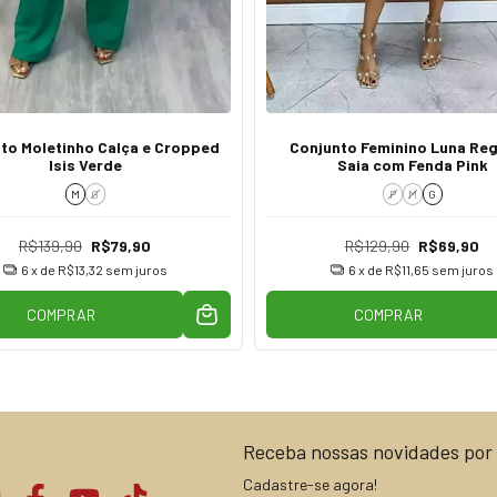
to Moletinho Calça e Cropped
Conjunto Feminino Luna Reg
Isis Verde
Saia com Fenda Pink
M
G
P
M
G
R$139,90
R$79,90
R$129,90
R$69,90
6
x de
R$13,32
sem juros
6
x de
R$11,65
sem juros
COMPRAR
COMPRAR
Receba nossas novidades por 
Cadastre-se agora!