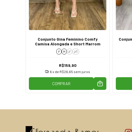
 Blusa
Conjunto Gina Feminino Comfy
Conjun
nho Azul
Camisa Alongada e Short Marrom
P
M
G
GG
R$159,90
os
6
x de
R$26,65
sem juros
COMPRAR