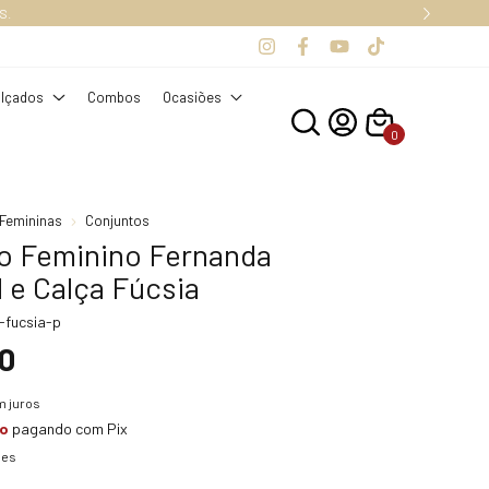
S.
lçados
Combos
Ocasiões
0
Femininas
Conjuntos
o Feminino Fernanda
 e Calça Fúcsia
-fucsia-p
0
 juros
to
pagando com Pix
hes