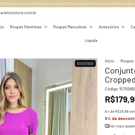
RETE GRÁTIS ACIMA DE R$ 289,00 (SUDESTE), ACIMA DE R$ 349,00, OUTROS ESTADO
daramosstore.com.br
os
Roupas Femininas
Roupas Masculinas
Acessórios
Ca
Liquida
Início
Roupas 
ESGOTADO
Conjunt
Cropped
Código
157098B
R$179,9
6
x de
R$29,98
sem
5% de descon
Ver mais detal