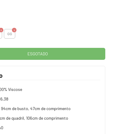
GG
o
00% Viscose
6,38
94cm de busto, 47cm de comprimento
cm de quadril, 106cm de comprimento
40