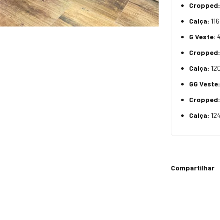
Cropped:
Calça:
116
G Veste:
Cropped:
Calça:
120
GG Veste
Cropped:
Calça:
124
Compartilhar