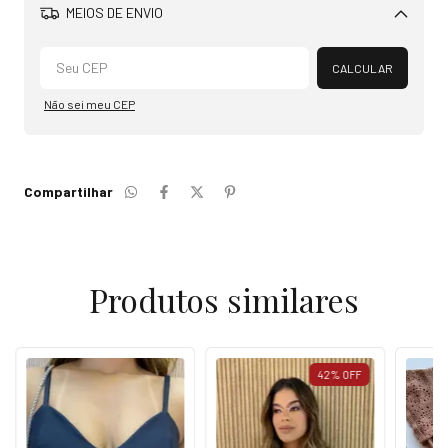
MEIOS DE ENVIO
Alterar CEP
CALCULAR
Não sei meu CEP
Compartilhar
Produtos similares
42
%
OFF