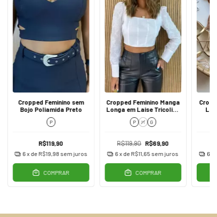
Cropped Feminino sem
Cropped Feminino Manga
Cropp
Bojo Poliamida Preto
Longa em Laise Tricoline
Liz
Branco
P
P
M
G
R$119,90
R$119,90
R$69,90
6
x de
R$19,98
sem juros
6
x de
R$11,65
sem juros
6
x
COMPRAR
COMPRAR