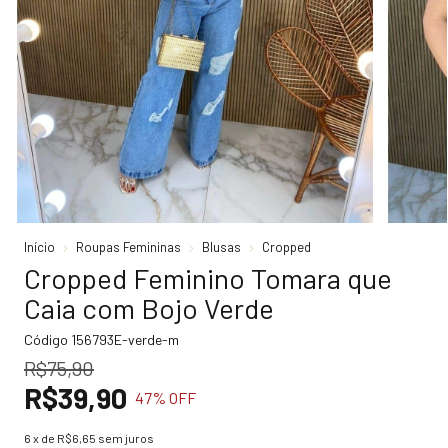
Início
Roupas Femininas
Blusas
Cropped
Cropped Feminino Tomara que
Caia com Bojo Verde
Código
156793E-verde-m
R$75,90
R$39,90
47
% OFF
6
x de
R$6,65
sem juros