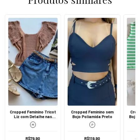
Cropped Feminino Tricot
Cropped Feminino sem
Crop
Liz com Detalhe nas
Bojo Poliamida Preto
Bojo 
Mangas Bege
M
P
R$79,90
R$119,90
R$