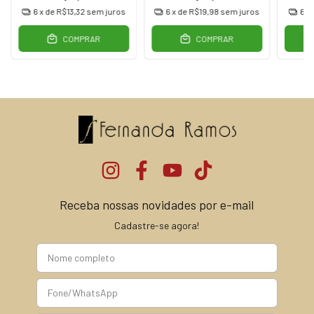
6
x de
R$13,32
sem juros
6
x de
R$19,98
sem juros
6
x
COMPRAR
COMPRAR
Receba nossas novidades por e-mail
Cadastre-se agora!