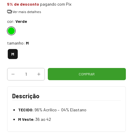
5% de desconto
pagando com Pix
Ver mais detalhes
cor:
Verde
tamanho:
M
M
Descrição
TECIDO:
96% Acrílico – 04% Elastano
M Veste:
36 ao 42