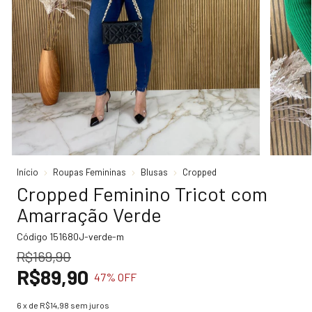
Início
Roupas Femininas
Blusas
Cropped
Cropped Feminino Tricot com
Amarração Verde
Código
151680J-verde-m
R$169,90
R$89,90
47
% OFF
6
x de
R$14,98
sem juros