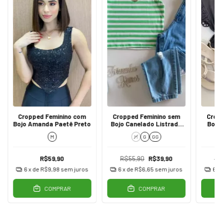
Cropped Feminino com
Cropped Feminino sem
Crop
Bojo Amanda Paetê Preto
Bojo Canelado Listrado
Bojo
Verde
M
M
G
GG
R$59,90
R$55,90
R$39,90
R$
6
x de
R$9,98
sem juros
6
x de
R$6,65
sem juros
6
x
COMPRAR
COMPRAR