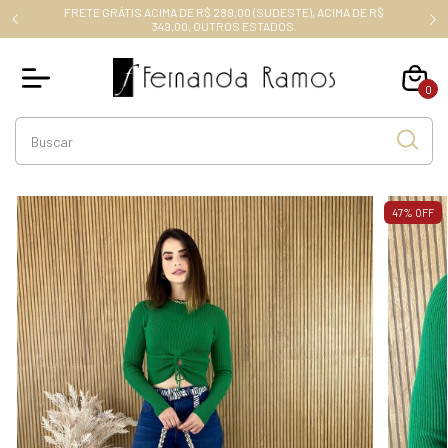
FRETE GRÁTIS ACIMA DE R$ 289,00 (SUDESTE), ACIMA DE R$
RO10
349,00, OUTROS ESTADOS.
0
47
%
OFF