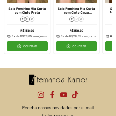
Saia Feminina Mia Curta
Saia Feminina Mia Curta
Sho
com Cinto Preta
com Cinto Cinza
Pol
Amarrozado
P
M
G
P
M
G
R$159,90
R$159,90
6
x de
R$26,65
sem juros
6
x de
R$26,65
sem juros
6
x 
COMPRAR
COMPRAR
Receba nossas novidades por e-mail
Cadastre-se agora!