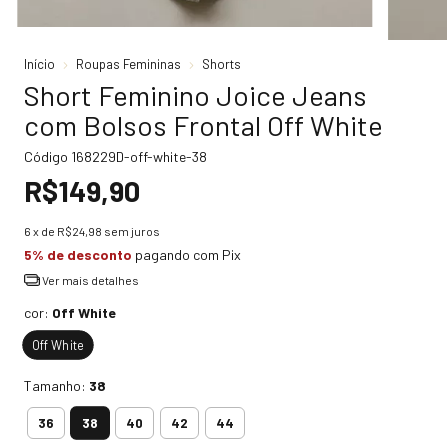
Início
Roupas Femininas
Shorts
Short Feminino Joice Jeans
com Bolsos Frontal Off White
Código
168229D-off-white-38
R$149,90
6
x de
R$24,98
sem juros
5% de desconto
pagando com Pix
Ver mais detalhes
cor:
Off White
Off White
Tamanho:
38
38
36
40
42
44