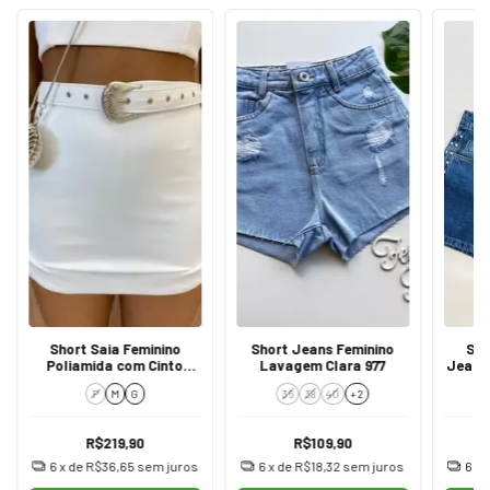
Short Saia Feminino
Short Jeans Feminino
Sho
Poliamida com Cinto
Lavagem Clara 977
Jeans
Branco Fivela Prata
P
M
G
36
38
40
+ 2
R$219,90
R$109,90
6
x de
R$36,65
sem juros
6
x de
R$18,32
sem juros
6
x 