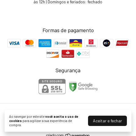
às 12h | Domingos e feriados: fechado
Formas de pagamento
Segurança
Fernanda Ramos Store
Ao navegar por este site
você aceita o uso de
©2026. Fernanda Ramos & Beira Confecções Ltda - 14934015000131. Todos
Aceitar e fechar
cookies
para agilizar a sua experiência de
os direitos reservados.
compra.