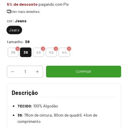
5% de desconto
pagando com Pix
Ver mais detalhes
cor:
Jeans
Jeans
tamanho:
38
38
36
40
42
44
Descrição
TECIDO:
100% Algodão
36:
78cm de cintura, 90cm de quadril, 41cm de
comprimento