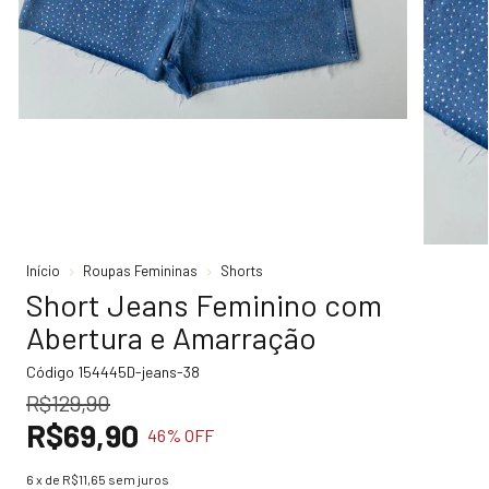
Início
Roupas Femininas
Shorts
Short Jeans Feminino com
Abertura e Amarração
Código
154445D-jeans-38
R$129,90
R$69,90
46
% OFF
6
x de
R$11,65
sem juros