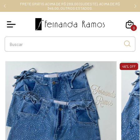
FRETE GRÁTIS ACIMA DE R$ 289,00 (SUDESTE), ACIMA DE R$
RO10
349,00, OUTROS ESTADOS.
0
46
%
OFF