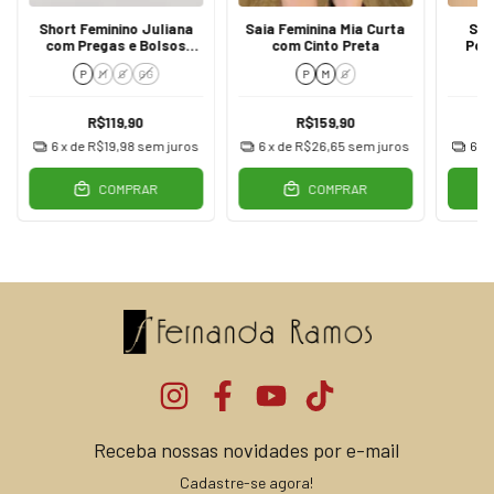
Short Feminino Juliana
Saia Feminina Mia Curta
Sho
com Pregas e Bolsos
com Cinto Preta
Pol
Verde
Ci
P
M
G
GG
P
M
G
R$119,90
R$159,90
6
x de
R$19,98
sem juros
6
x de
R$26,65
sem juros
6
x 
COMPRAR
COMPRAR
Receba nossas novidades por e-mail
Cadastre-se agora!