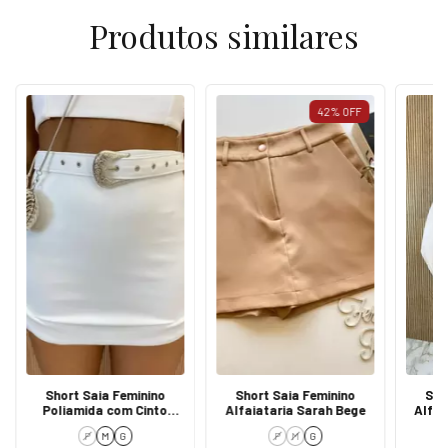
Produtos similares
42
%
OFF
Short Saia Feminino
Short Saia Feminino
Sho
Poliamida com Cinto
Alfaiataria Sarah Bege
Alfai
Branco Fivela Prata
Ri
P
M
G
P
M
G