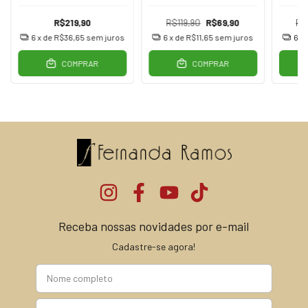
R$219,90
R$119,90
R$69,90
R$
6
x de
R$36,65
sem juros
6
x de
R$11,65
sem juros
6
x
COMPRAR
COMPRAR
Receba nossas novidades por e-mail
Cadastre-se agora!