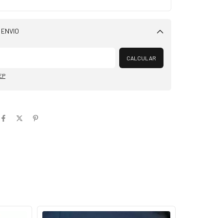
 ENVIO
Alterar CEP
CALCULAR
EP