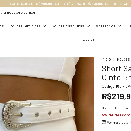
RETE GRÁTIS ACIMA DE R$ 289,00 (SUDESTE), ACIMA DE R$ 349,00, OUTROS ESTADO
daramosstore.com.br
os
Roupas Femininas
Roupas Masculinas
Acessórios
Ca
Liquida
Início
Roupas 
Short S
Cinto Br
Código
160140A
R$219,
6
x de
R$36,65
sem
5% de descon
Ver mais detal