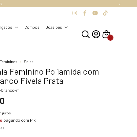
S.
lçados
Combos
Ocasiões
0
Femininas
Saias
aia Feminino Poliamida com
anco Fivela Prata
-branco-m
90
 juros
to
pagando com Pix
hes