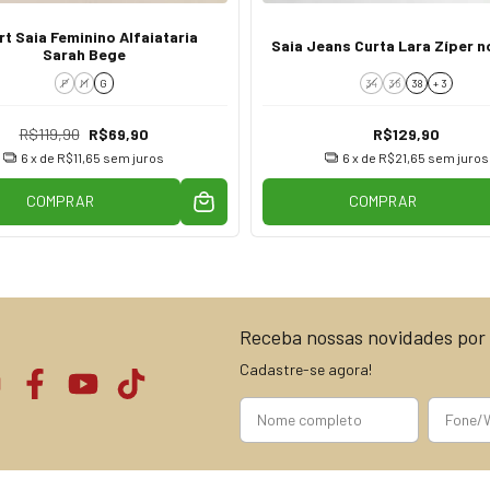
t Saia Feminino Alfaiataria
Saia Jeans Curta Lara Zíper n
Sarah Bege
P
M
G
34
36
38
+ 3
R$119,90
R$69,90
R$129,90
6
x de
R$11,65
sem juros
6
x de
R$21,65
sem juros
COMPRAR
COMPRAR
Receba nossas novidades por 
Cadastre-se agora!