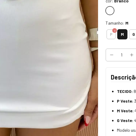
cor:
Branco
Tamanho:
M
M
P
G
Descriçã
TECIDO:
8
P Veste:
M Veste:
G Veste:
Modelo us