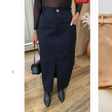
44
%
OFF
43
%
OFF