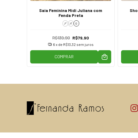
aria com
Saia Feminina Midi Juliana com
Shor
eto
Fenda Preta
P
M
G
R$139,90
R$79,90
os
6
x de
R$13,32
sem juros
COMPRAR