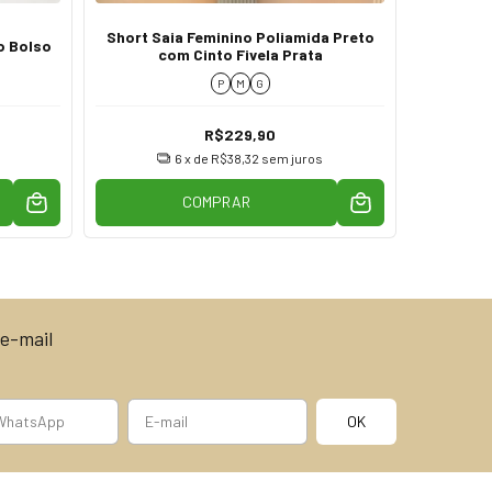
Short Saia Feminino Poliamida Preto
Saia Mi
o Bolso
com Cinto Fivela Prata
P
M
G
R$229,90
6
x de
R$38,32
sem juros
COMPRAR
e-mail