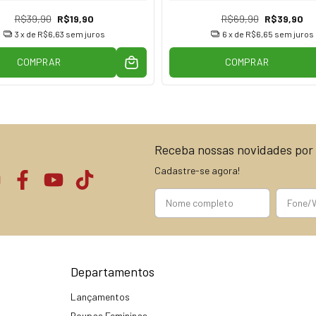
R$39,90
R$19,90
R$69,90
R$39,90
3
x de
R$6,63
sem juros
6
x de
R$6,65
sem juros
COMPRAR
COMPRAR
Receba nossas novidades por 
Cadastre-se agora!
Departamentos
Lançamentos
Roupas Femininas