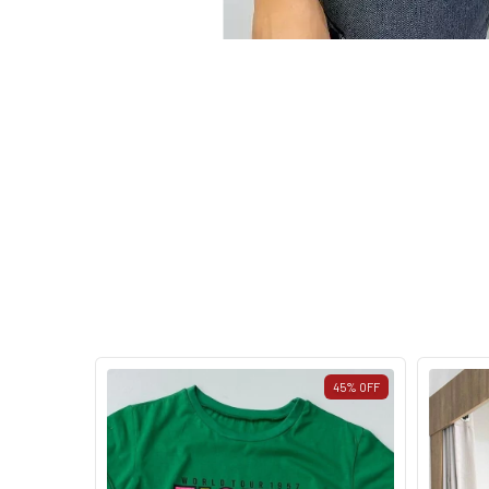
45
%
OFF
45
%
OFF