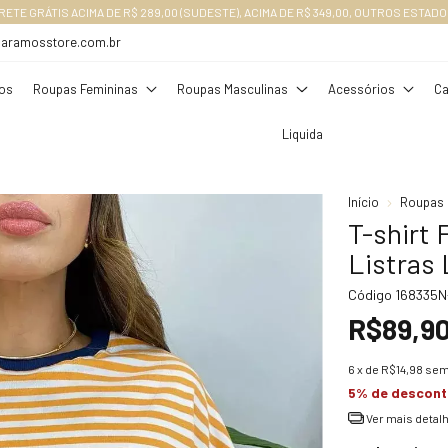
RETE GRÁTIS ACIMA DE R$ 289,00 (SUDESTE), ACIMA DE R$ 349,00, OUTROS ESTADO
daramosstore.com.br
os
Roupas Femininas
Roupas Masculinas
Acessórios
Ca
Liquida
Início
Roupas 
T-shirt
Listras 
Código
168335N
R$89,9
6
x de
R$14,98
sem
5% de descon
Ver mais detal