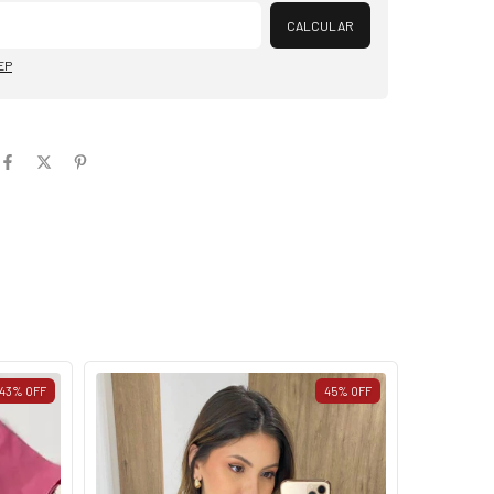
Alterar CEP
CALCULAR
EP
43
%
OFF
45
%
OFF