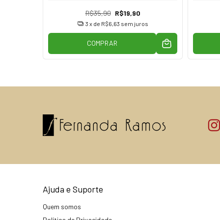
R$35,90
R$19,90
os
3
x de
R$6,63
sem juros
COMPRAR
Ajuda e Suporte
Quem somos
Política de Privacidade