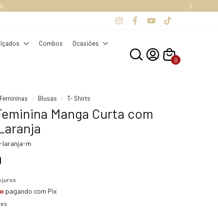
S.
lçados
Combos
Ocasiões
0
Femininas
Blusas
T- Shirts
 Feminina Manga Curta com
Laranja
-laranja-m
0
 juros
to
pagando com Pix
hes