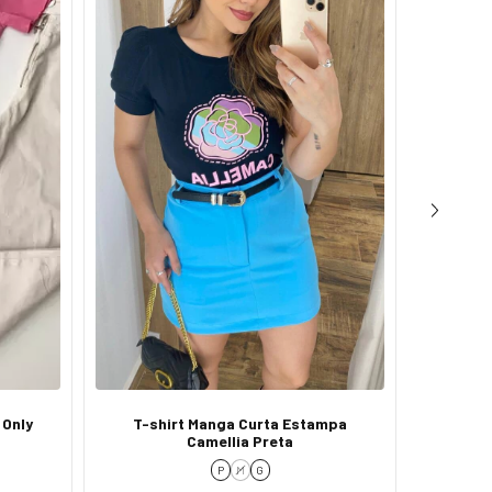
 Only
T-shirt Manga Curta Estampa
T-shirt
Camellia Preta
c
P
M
G