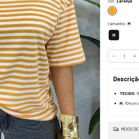
cor:
Laranja
tamanho:
M
M
Descriçã
TECIDO:
9
M:
104cm 
MEIOS DE