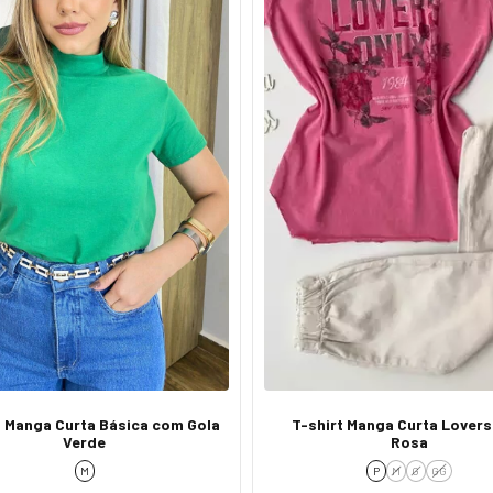
t Manga Curta Básica com Gola
T-shirt Manga Curta Lovers
Verde
Rosa
M
P
M
G
GG