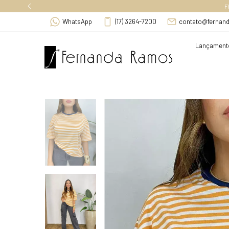
F
WhatsApp
(17) 3264-7200
contato@fernan
Lançament