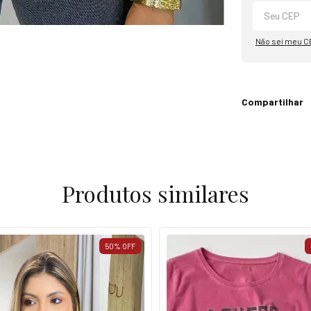
Não sei meu C
Compartilhar
Produtos similares
50
%
OFF