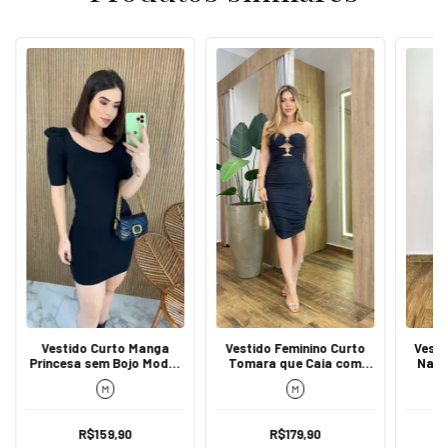
Vestido Curto Manga
Vestido Feminino Curto
Vesti
Princesa sem Bojo Modal
Tomara que Caia com
Nata
Preto
Bojo Drapeado Preto
Fe
M
M
R$159,90
R$179,90