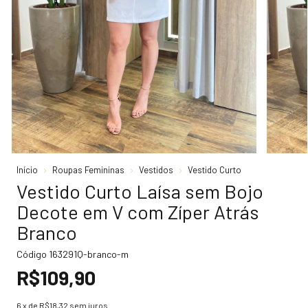
Início
Roupas Femininas
Vestidos
Vestido Curto
Vestido Curto Laísa sem Bojo
Decote em V com Zíper Atrás
Branco
Código
163291Q-branco-m
R$109,90
6
x de
R$18,32
sem juros