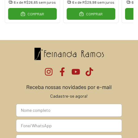
6
x de
R$26,65
sem juros
6
x de
R$29,98
sem juros
6
x
COMPRAR
COMPRAR
Receba nossas novidades por e-mail
Cadastre-se agora!