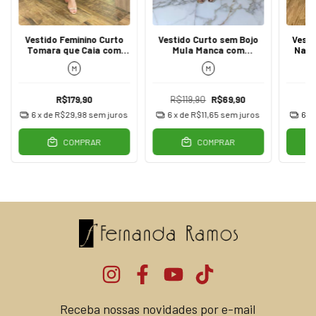
Vestido Feminino Curto
Vestido Curto sem Bojo
Vesti
Tomara que Caia com
Mula Manca com
Nata
Bojo Drapeado Preto
Abertura Coral
M
M
R$179,90
R$119,90
R$69,90
6
x de
R$29,98
sem juros
6
x de
R$11,65
sem juros
6
x
COMPRAR
COMPRAR
Receba nossas novidades por e-mail