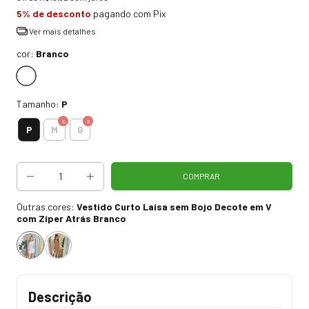
5% de desconto
pagando com Pix
Ver mais detalhes
cor:
Branco
Tamanho:
P
P
M
G
Outras cores:
Vestido Curto Laísa sem Bojo Decote em V
com Zíper Atrás Branco
Descrição