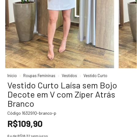
Início
Roupas Femininas
Vestidos
Vestido Curto
Vestido Curto Laísa sem Bojo
Decote em V com Zíper Atrás
Branco
Código
163291Q-branco-p
R$109,90
6
x de
R$18,32
sem juros