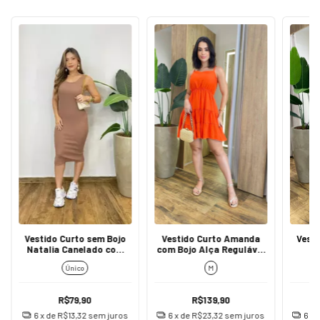
Vestido Curto sem Bojo
Vestido Curto Amanda
Vesti
Natalia Canelado com
com Bojo Alça Regulável
M
Fenda Bege
e Lastex Coral
Amar
Único
M
R$79,90
R$139,90
6
x de
R$13,32
sem juros
6
x de
R$23,32
sem juros
6
x 