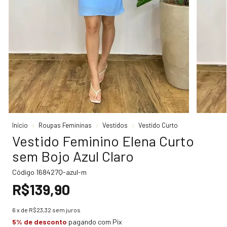
Início
Roupas Femininas
Vestidos
Vestido Curto
Vestido Feminino Elena Curto
sem Bojo Azul Claro
Código
168427Q-azul-m
R$139,90
6
x de
R$23,32
sem juros
5% de desconto
pagando com Pix