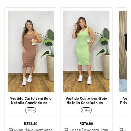
Vestido Curto sem Bojo
Vestido Curto sem Bojo
Ves
Natalia Canelado com
Natalia Canelado com
Princ
Fenda Bege
Fenda Verde Menta
Único
Único
R$79,90
R$79,90
6
x de
R$13,32
sem juros
6
x de
R$13,32
sem juros
6
x 