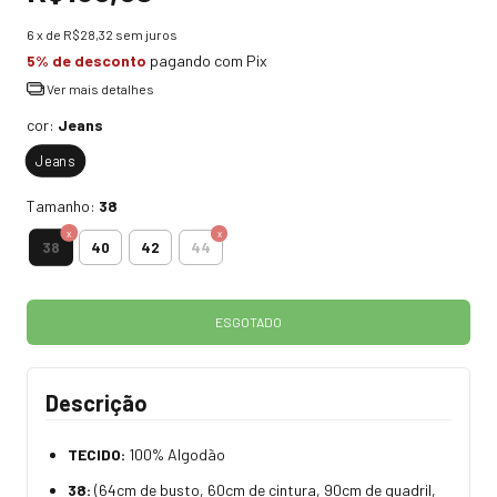
6
x de
R$28,32
sem juros
5% de desconto
pagando com Pix
Ver mais detalhes
cor:
Jeans
Jeans
Tamanho:
38
38
40
42
44
Descrição
TECIDO:
100% Algodão
38:
(64cm de busto, 60cm de cintura, 90cm de quadril,