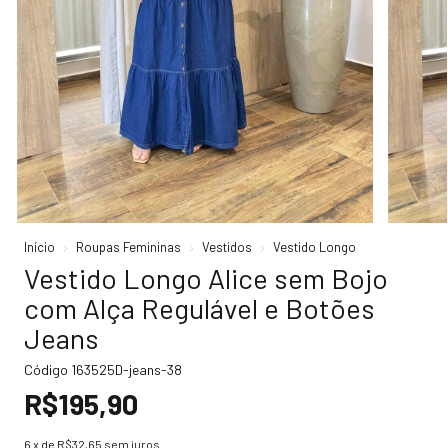
Início
Roupas Femininas
Vestidos
Vestido Longo
Vestido Longo Alice sem Bojo
com Alça Regulável e Botões
Jeans
Código
163525D-jeans-38
R$195,90
6
x de
R$32,65
sem juros