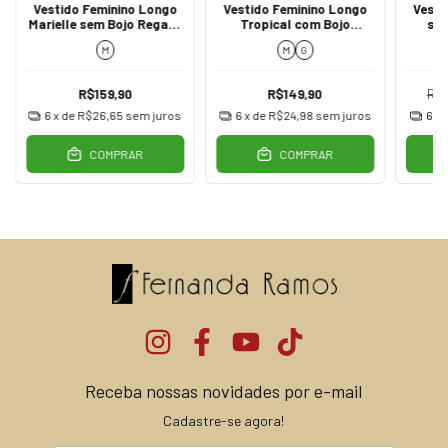
Vestido Feminino Longo
Vestido Feminino Longo
Vesti
Marielle sem Bojo Regata
Tropical com Bojo
se
Verde Militar
Amarração Pescoço
Reg
M
M
G
Verde
R$159,90
R$149,90
R$
6
x de
R$26,65
sem juros
6
x de
R$24,98
sem juros
6
x 
COMPRAR
COMPRAR
Receba nossas novidades por e-mail
Cadastre-se agora!