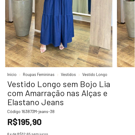
Início
Roupas Femininas
Vestidos
Vestido Longo
Vestido Longo sem Bojo Lia
com Amarração nas Alças e
Elastano Jeans
Código
163873M-jeans-38
R$195,90
6
x de
R$32,65
sem juros