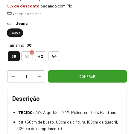
5% de desconto
pagando com Pix
Ver mais detalhes
cor:
Jeans
Jeans
Tamanho:
38
38
40
42
44
Descrição
TECIDO:
73% Algodão – 24% Poliéster – 03% Elastano
38:
(50cm de busto, 68cm de cintura,108cm de quadril,
124cm de comprimento)