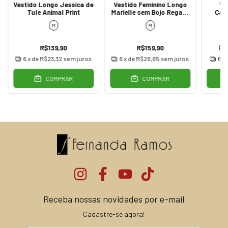
Vestido Longo Jessica de
Vestido Feminino Longo
Ve
Tule Animal Print
Marielle sem Bojo Regata
Cam
Verde Militar
Alça 
M
M
R$139,90
R$159,90
R$
6
x de
R$23,32
sem juros
6
x de
R$26,65
sem juros
6
x
COMPRAR
COMPRAR
Receba nossas novidades por e-mail
Cadastre-se agora!