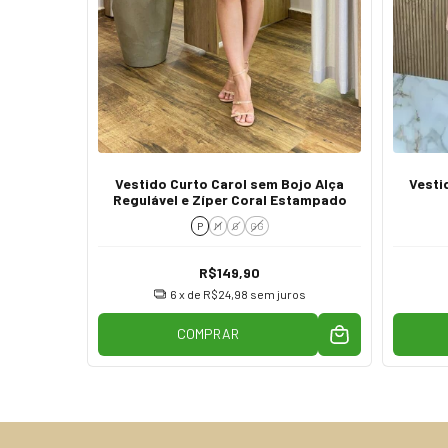
anu sem
Vestido Curto Carol sem Bojo Alça
Vesti
stas
Regulável e Zíper Coral Estampado
P
M
G
GG
R$149,90
os
6
x de
R$24,98
sem juros
COMPRAR