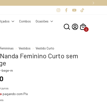
, OUTROS ESTADOS.
lçados
Combos
Ocasiões
0
Femininas
Vestidos
Vestido Curto
 Nanda Feminino Curto sem
ge
Q-bege-m
0
 juros
to
pagando com Pix
hes