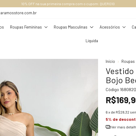
FRETE GRÁTIS ACIMA DE R$ 289,00 (SUDESTE), ACIMA DE R$ 349,00
daramosstore.com.br
os
Roupas Femininas
Roupas Masculinas
Acessórios
Ca
Liquida
Início
Roupas 
Vestido
Bojo Be
Código
168082
R$169,9
6
x de
R$28,32
sem
5% de descon
Ver mais detal