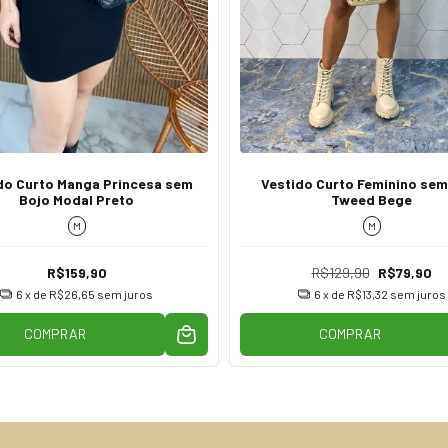
do Curto Manga Princesa sem
Vestido Curto Feminino sem
Bojo Modal Preto
Tweed Bege
M
M
R$159,90
R$129,90
R$79,90
6
x de
R$26,65
sem juros
6
x de
R$13,32
sem juros
COMPRAR
COMPRAR