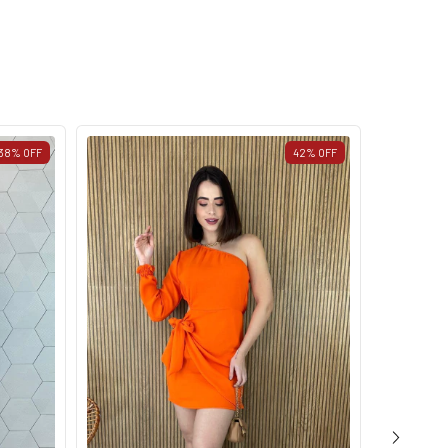
38
%
OFF
42
%
OFF