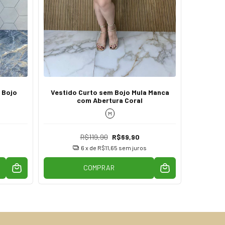
 Bojo
Vestido Curto sem Bojo Mula Manca
Vestido
com Abertura Coral
Caia 
M
R$119,90
R$69,90
6
x de
R$11,65
sem juros
COMPRAR