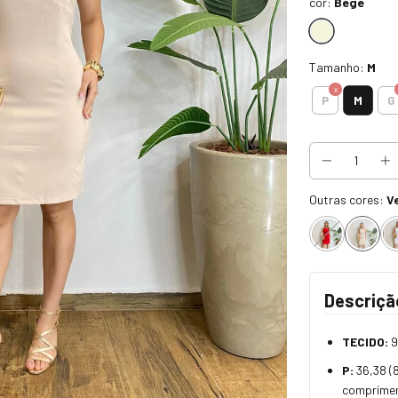
cor:
Bege
Tamanho:
M
M
P
G
Outras cores:
V
Descriçã
TECIDO:
9
P:
36,38 (
comprime