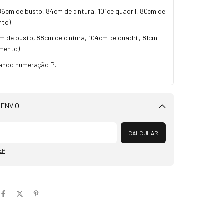
86cm de busto, 84cm de cintura, 101de quadril, 80cm de
nto)
m de busto, 88cm de cintura, 104cm de quadril, 81cm
mento)
ando numeração P.
 ENVIO
Alterar CEP
CALCULAR
EP