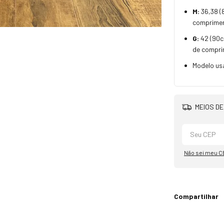
M:
36,38 (
comprime
G:
42 (90c
de compri
Modelo us
MEIOS DE
Não sei meu C
Compartilhar