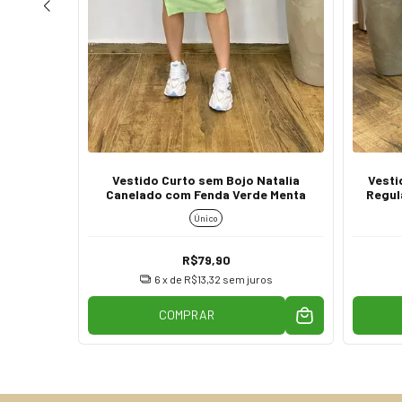
anu sem
Vestido Curto sem Bojo Natalia
Vesti
stas
Canelado com Fenda Verde Menta
Regul
Único
R$79,90
os
6
x de
R$13,32
sem juros
COMPRAR