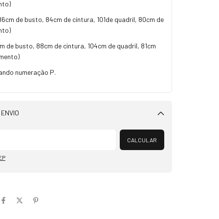
nto)
86cm de busto, 84cm de cintura, 101de quadril, 80cm de
nto)
m de busto, 88cm de cintura, 104cm de quadril, 81cm
mento)
ando numeração P.
 ENVIO
Alterar CEP
CALCULAR
EP