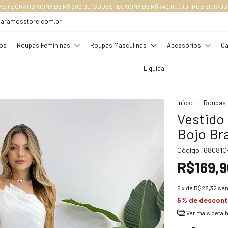
RETE GRÁTIS ACIMA DE R$ 289,00 (SUDESTE), ACIMA DE R$ 349,00, OUTROS ESTADO
daramosstore.com.br
os
Roupas Femininas
Roupas Masculinas
Acessórios
Ca
Liquida
Início
Roupas 
Vestido
Bojo Br
Código
168081Q
R$169,9
6
x de
R$28,32
sem
5% de descon
Ver mais detal