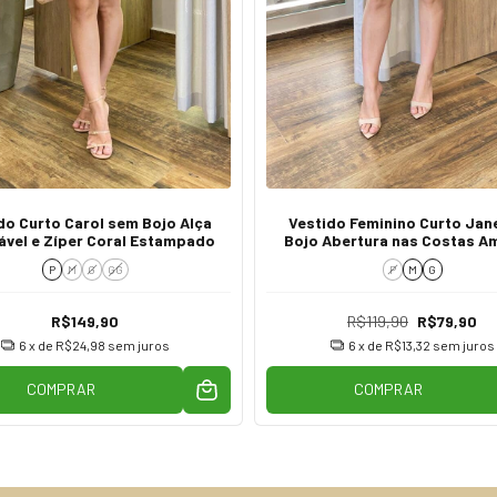
do Curto Carol sem Bojo Alça
Vestido Feminino Curto Jan
ável e Zíper Coral Estampado
Bojo Abertura nas Costas A
P
M
G
GG
P
M
G
R$149,90
R$119,90
R$79,90
6
x de
R$24,98
sem juros
6
x de
R$13,32
sem juros
COMPRAR
COMPRAR