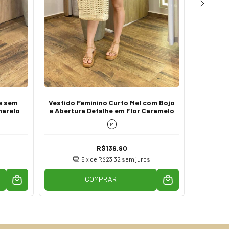
e sem
Vestido Feminino Curto Mel com Bojo
Vestido
marelo
e Abertura Detalhe em Flor Caramelo
Caia 
M
R$139,90
6
x de
R$23,32
sem juros
COMPRAR