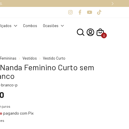
S.
lçados
Combos
Ocasiões
0
Femininas
Vestidos
Vestido Curto
 Nanda Feminino Curto sem
anco
-branco-p
0
 juros
to
pagando com Pix
hes