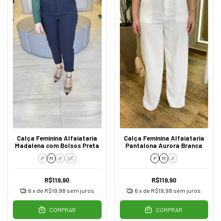
Calça Feminina Alfaiataria
Calça Feminina Alfaiataria
Madalena com Bolsos Preta
Pantalona Aurora Branca
P
M
G
GG
P
M
G
R$119,90
R$119,90
6
x de
R$19,98
sem juros
6
x de
R$19,98
sem juros
COMPRAR
COMPRAR