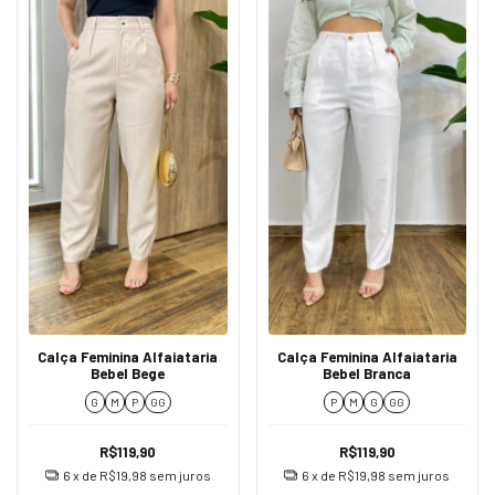
Calça Feminina Alfaiataria
Calça Feminina Alfaiataria
Bebel Bege
Bebel Branca
G
M
P
GG
P
M
G
GG
R$119,90
R$119,90
6
x de
R$19,98
sem juros
6
x de
R$19,98
sem juros