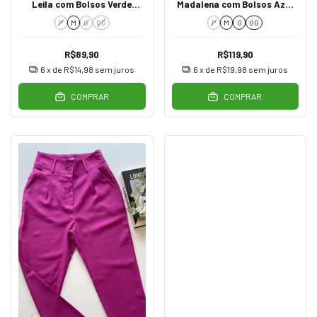
Leila com Bolsos Verde
Madalena com Bolsos Azul
Militar
Marinho
P
M
G
GG
P
M
G
GG
R$89,90
R$119,90
6
x de
R$14,98
sem juros
6
x de
R$19,98
sem juros
COMPRAR
COMPRAR