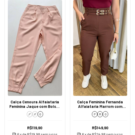
Calça Cenoura Alfaiataria
Calça Feminina Fernanda
Feminina Jaque com Bolsos
Alfaiataria Marrom com
Salmão
Cinto Duplo
P
M
G
P
M
G
R$119,90
R$149,90
6
x de
R$19,98
sem juros
6
x de
R$24,98
sem juros