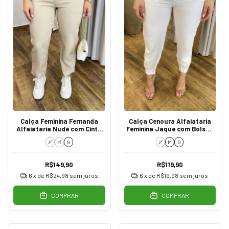
Calça Feminina Fernanda
Calça Cenoura Alfaiataria
Alfaiataria Nude com Cinto
Feminina Jaque com Bolsos
Duplo
Branca
P
M
G
P
M
G
R$149,90
R$119,90
6
x de
R$24,98
sem juros
6
x de
R$19,98
sem juros
COMPRAR
COMPRAR