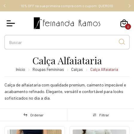
FRETE GRÁTIS ACIMA DE R$ 289,00 (SUDESTE), ACIMA DE R$
RO10
349,00, OUTROS ESTADOS.
0
Calça Alfaiataria
Início
Roupas Femininas
Calças
Calça Alfaiataria
Calça de alfaiataria com qualidade premium, caimento impecável e
acabamento refinado. Elegante, versátil e confortável para looks
sofisticados no dia a dia.
Ordenar
Filtrar