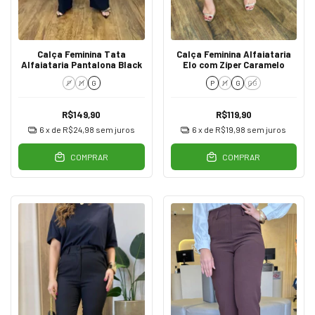
Calça Feminina Tata
Calça Feminina Alfaiataria
Alfaiataria Pantalona Black
Elo com Zíper Caramelo
P
M
G
P
M
G
GG
R$149,90
R$119,90
6
x de
R$24,98
sem juros
6
x de
R$19,98
sem juros
COMPRAR
COMPRAR