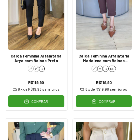
Calça Feminina Alfaiataria
Calça Feminina Alfaiataria
Arya com Bolsos Preta
Madalena com Bolsos
Marrom
P
M
G
P
M
G
GG
R$119,90
R$119,90
6
x de
R$19,98
sem juros
6
x de
R$19,98
sem juros
COMPRAR
COMPRAR