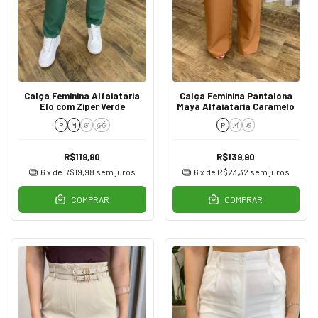
Calça Feminina Alfaiataria
Calça Feminina Pantalona
Elo com Zíper Verde
Maya Alfaiataria Caramelo
P
M
G
GG
P
M
G
R$119,90
R$139,90
6
x de
R$19,98
sem juros
6
x de
R$23,32
sem juros
COMPRAR
COMPRAR