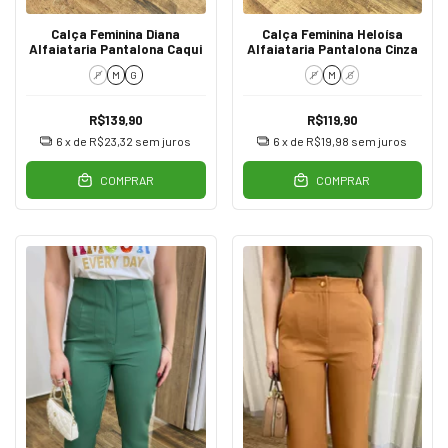
Calça Feminina Diana
Calça Feminina Heloísa
Alfaiataria Pantalona Caqui
Alfaiataria Pantalona Cinza
P
M
G
P
M
G
R$139,90
R$119,90
6
x de
R$23,32
sem juros
6
x de
R$19,98
sem juros
COMPRAR
COMPRAR