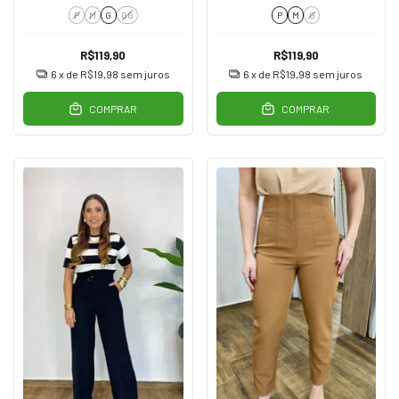
P
M
G
GG
P
M
G
R$119,90
R$119,90
6
x de
R$19,98
sem juros
6
x de
R$19,98
sem juros
COMPRAR
COMPRAR