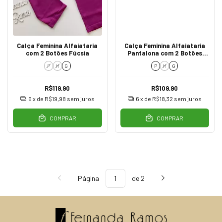
Calça Feminina Alfaiataria
Calça Feminina Alfaiataria
com 2 Botões Fúcsia
Pantalona com 2 Botões
Cinza
P
M
G
P
M
G
R$119,90
R$109,90
6
x de
R$19,98
sem juros
6
x de
R$18,32
sem juros
COMPRAR
COMPRAR
Página
de 2