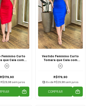
o Feminino Curto
Vestido Feminino Curto
a que Caia com
Tomara que Caia com
apeado Vermelho
Bojo Drapeado Azul
M
M
R$179,90
R$179,90
e
R$29,98
sem juros
6
x de
R$29,98
sem juros
MPRAR
COMPRAR