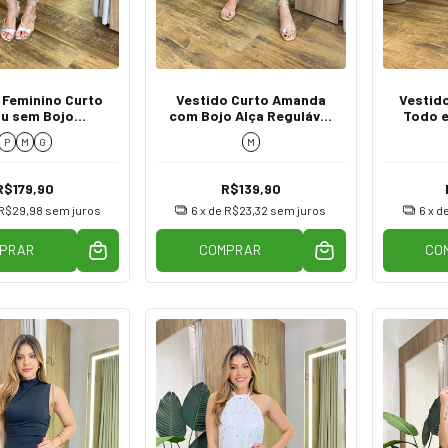
 Feminino Curto
Vestido Curto Amanda
Vestid
u sem Bojo
com Bojo Alça Regulável
Todo e
ção nas Costas
e Lastex Coral
Reg
P
M
G
M
stampado
R$179,90
R$139,90
R$29,98
sem juros
6
x de
R$23,32
sem juros
6
x d
PRAR
COMPRAR
CO