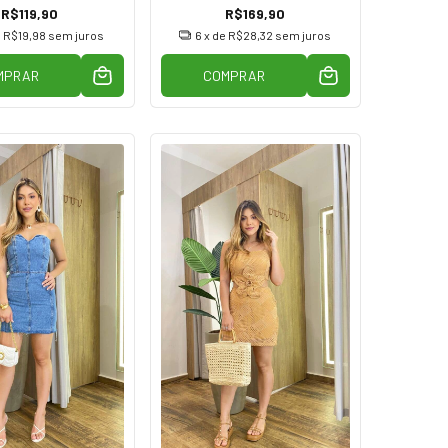
R$119,90
R$169,90
e
R$19,98
sem juros
6
x de
R$28,32
sem juros
MPRAR
COMPRAR