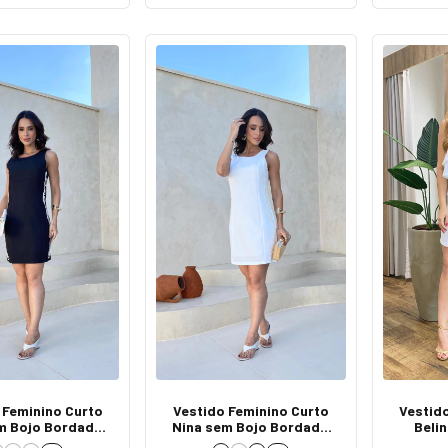
 Feminino Curto
Vestido Feminino Curto
Vestid
m Bojo Bordado
Nina sem Bojo Bordado
Beli
teral Preto
Lateral Branco
Amar