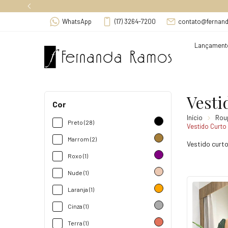
F
WhatsApp
(17) 3264-7200
contato@fernan
Lançament
Vesti
Cor
Início
Rou
Preto (28)
Vestido Curto
Marrom (2)
Vestido curto
Roxo (1)
Nude (1)
Laranja (1)
Cinza (1)
Terra (1)