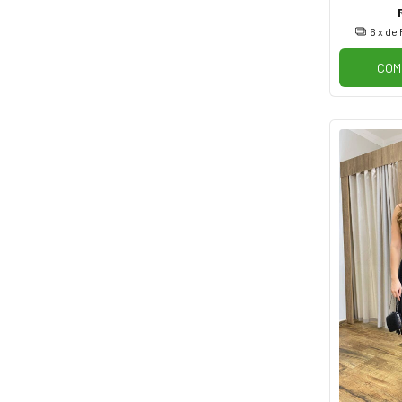
6
x de
COM