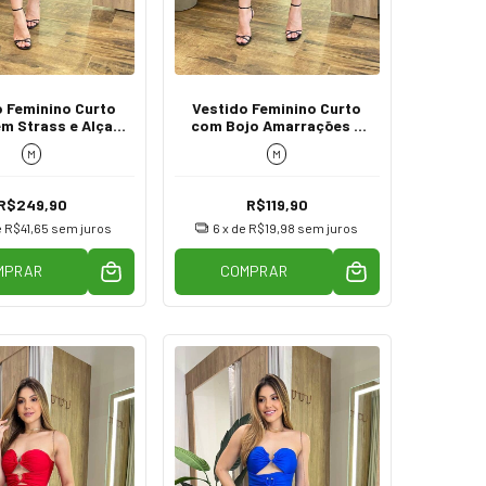
o Feminino Curto
Vestido Feminino Curto
m Strass e Alça
com Bojo Amarrações e
ulável Preto
Abertura Lateral Preto
M
M
R$249,90
R$119,90
e
R$41,65
sem juros
6
x de
R$19,98
sem juros
MPRAR
COMPRAR