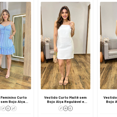
 Feminino Curto
Vestido Curto Maitê sem
Vestido
 sem Bojo Alça
Bojo Alça Regulável e
Bojo A
Listrado Azul
Zíper Branco
Zí
M
G
GG
P
M
G