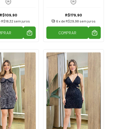
M
M
R$109,90
R$179,90
e
R$18,32
sem juros
6
x de
R$29,98
sem juros
MPRAR
COMPRAR