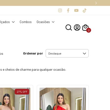
S.
lçados
Combos
Ocasiões
0
Ordenar por
tos
eis e cheios de charme para qualquer ocasião.
27
%
OFF