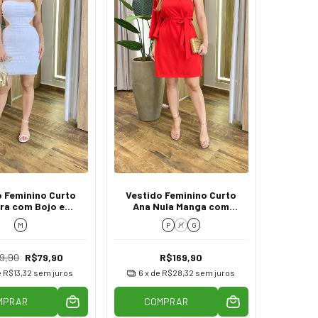
o Feminino Curto
Vestido Feminino Curto
ra com Bojo e
Ana Nula Manga com
rtura Branco
Amarração Vermelho
M
P
M
G
9,90
R$79,90
R$169,90
e
R$13,32
sem juros
6
x de
R$28,32
sem juros
MPRAR
COMPRAR