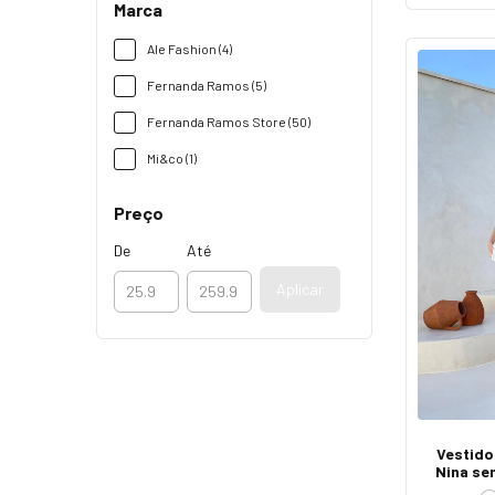
Marca
Ale Fashion (4)
Fernanda Ramos (5)
Fernanda Ramos Store (50)
Mi&co (1)
Preço
De
Até
Aplicar
Vestido
Nina se
La