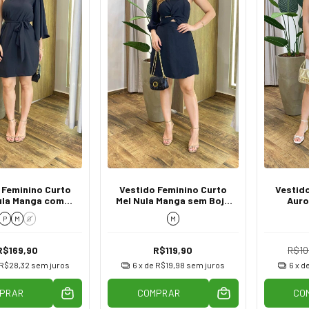
 Feminino Curto
Vestido Feminino Curto
Vestid
ula Manga com
Mel Nula Manga sem Bojo
Auro
ração Preto
Preto
Abe
P
M
G
M
R$169,90
R$119,90
R$10
R$28,32
sem juros
6
x de
R$19,98
sem juros
6
x d
PRAR
COMPRAR
CO