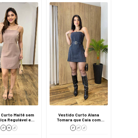
 Curto Maitê sem
Vestido Curto Alana
lça Regulável e
Tomara que Caia com
per Marrom
Cinto Jeans Preto
P
M
G
P
M
G