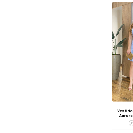
Vestido
Aurora
Fina 
P