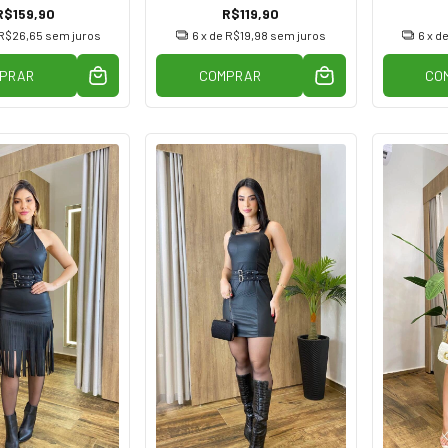
R$159,90
R$119,90
R$26,65
sem juros
6
x de
R$19,98
sem juros
6
x d
PRAR
COMPRAR
CO