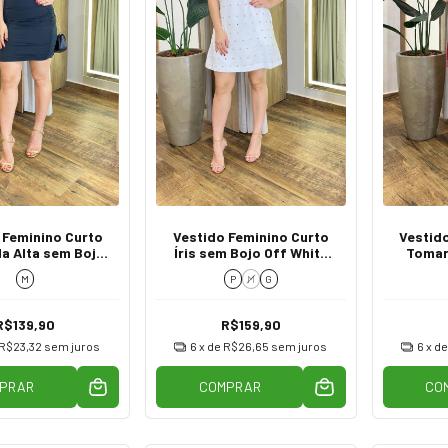
 Feminino Curto
Vestido Feminino Curto
Vestid
la Alta sem Bojo
Íris sem Bojo Off White
Tomar
peado Preto
com Aplicações
Bojo Dr
M
P
M
G
R$139,90
R$159,90
R$23,32
sem juros
6
x de
R$26,65
sem juros
6
x d
PRAR
COMPRAR
CO