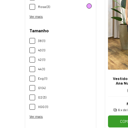
Rosa (3)
Ver mais
Tamanho
38 (1)
40 (1)
42 (1)
44 (1)
Vestido
Exg (1)
Ana N
Amar
G1 (4)
G2 (3)
XGG (1)
6
x de
Ver mais
COM