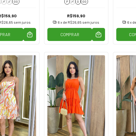
M
G
GG
P
M
G
GG
R$159,90
R$159,90
R$26,65
sem juros
6
x de
R$26,65
sem juros
6
x d
PRAR
COMPRAR
CO