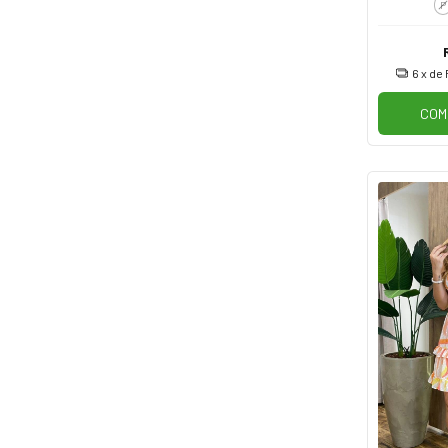
P
6
x de
COM