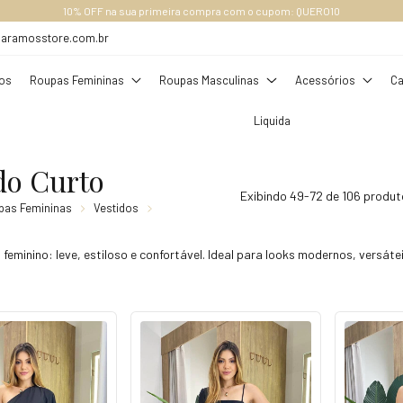
RETE GRÁTIS ACIMA DE R$ 289,00 (SUDESTE), ACIMA DE R$ 349,00, OUTROS ESTADO
daramosstore.com.br
os
Roupas Femininas
Roupas Masculinas
Acessórios
Ca
Liquida
do Curto
Exibindo 49-72 de 106 produ
pas Femininas
Vestidos
 feminino: leve, estiloso e confortável. Ideal para looks modernos, versát